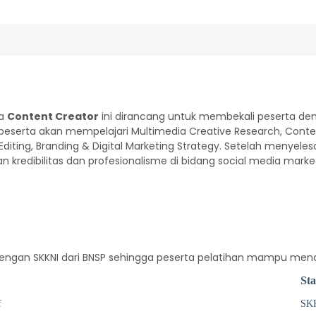
ma
Content Creator
ini dirancang untuk membekali peserta de
i, peserta akan mempelajari Multimedia Creative Research, Conte
 Editing, Branding & Digital Marketing Strategy. Setelah menye
an kredibilitas dan profesionalisme di bidang social media marke
 dengan SKKNI dari BNSP sehingga peserta pelatihan mampu mend
St
f
SKK