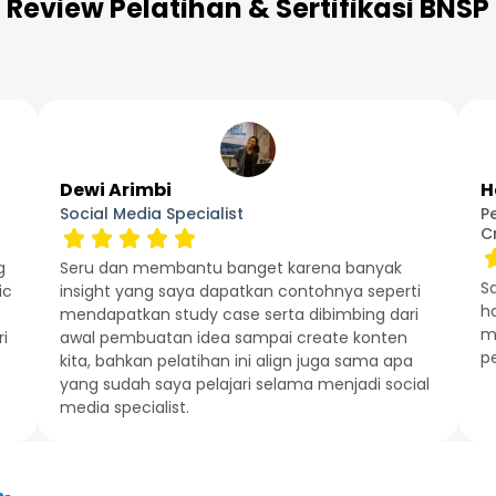
Review Pelatihan & Sertifikasi BNSP
Dewi Arimbi
H
Social Media Specialist
P
C
g
Seru dan membantu banget karena banyak
S
ic
insight yang saya dapatkan contohnya seperti
h
mendapatkan study case serta dibimbing dari
me
i
awal pembuatan idea sampai create konten
p
kita, bahkan pelatihan ini align juga sama apa
yang sudah saya pelajari selama menjadi social
media specialist.