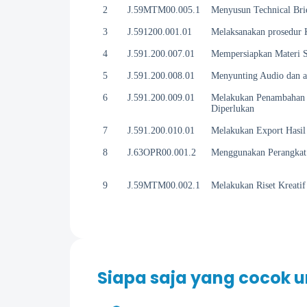
2
J.59MTM00.005.1
Menyusun Technical Bri
3
J.591200.001.01
Melaksanakan prosedur K
4
J.591.200.007.01
Mempersiapkan Materi S
5
J.591.200.008.01
Menyunting Audio dan a
6
J.591.200.009.01
Melakukan Penambahan 
Diperlukan
7
J.591.200.010.01
Melakukan Export Hasil
8
J.63OPR00.001.2
Menggunakan Perangkat
9
J.59MTM00.002.1
Melakukan Riset Kreati
Siapa saja yang cocok u