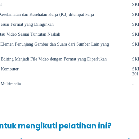
ef
SKK
eselamatan dan Kesehatan Kerja (K3) ditempat kerja
SKK
esuai Format yang Diinginkan
SKK
tau Video Sesuai Tuntutan Naskah
SKK
Elemen Penunjang Gambar dan Suara dari Sumber Lain yang
SKK
 Editing Menjadi File Video dengan Format yang Diperlukan
SKK
 Komputer
SKK
201
f Multimedia
-
ntuk mengikuti pelatihan ini?