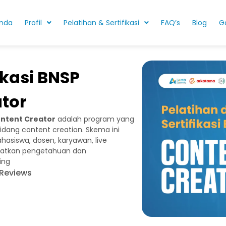
nda
Profil
Pelatihan & Sertifikasi
FAQ’s
Blog
Ga
ikasi BNSP
tor
ntent Creator
adalah program yang
dang content creation. Skema ini
ahasiswa, dosen, karyawan, live
gkatkan pengetahuan dan
ing
 Reviews