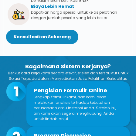
berhasil meraih sertifikasi BNSP.
Bia ya Lebih Hemat
Dapatkan harga spesial untuk kelas pelatihan
dengan jumlah peserta yang lebih besar.
Konsultasikan Sekarang
Bagaimana S istem Kerjanya?
Berikut cara kerja kami secara efektif, efisien dan terstruktur untuk
Solusi Terpadu dalam Menyediakan Jasa Pelatihan Berkualitas
Pengisian Formulir Online
Lengkapi formulir kami, dan kami akan
melakukan analisis terhadap kebutuhan
perusahaan atau instansi Anda. Setelah itu,
tim kami akan segera menghubungi Anda
untuk tindak lanjut.
Program Discussion