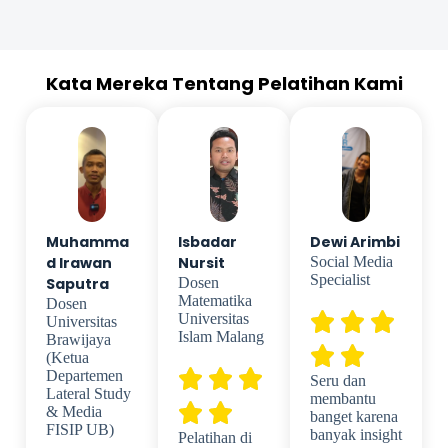
Kata Mereka Tentang Pelatihan Kami
Muhamma
Isbadar
Dewi Arimbi
d Irawan
Nursit
Social Media
Specialist
Saputra
Dosen
Matematika
Dosen
Universitas
Universitas
Islam Malang
Brawijaya
(Ketua
Departemen
Seru dan
Lateral Study
membantu
& Media
banget karena
FISIP UB)
banyak insight
Pelatihan di