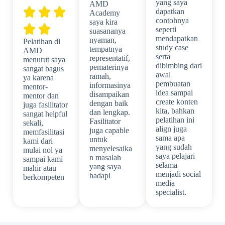
yang saya
AMD
dapatkan
Academy
contohnya
saya kira
seperti
suasananya
mendapatkan
nyaman,
Pelatihan di
study case
tempatnya
AMD
serta
representatif,
menurut saya
dibimbing dari
pematerinya
sangat bagus
awal
ramah,
ya karena
pembuatan
informasinya
mentor-
idea sampai
disampaikan
mentor dan
create konten
dengan baik
juga fasilitator
kita, bahkan
dan lengkap.
sangat helpful
pelatihan ini
Fasilitator
sekali,
align juga
juga capable
memfasilitasi
sama apa
untuk
kami dari
yang sudah
menyelesaika
mulai nol ya
saya pelajari
n masalah
sampai kami
selama
yang saya
mahir atau
menjadi social
hadapi
berkompeten
media
specialist.