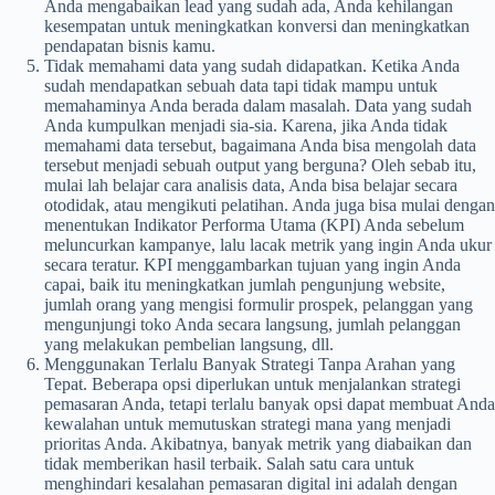
Anda mengabaikan lead yang sudah ada, Anda kehilangan
kesempatan untuk meningkatkan konversi dan meningkatkan
pendapatan bisnis kamu.
Tidak memahami data yang sudah didapatkan.
Ketika Anda
sudah mendapatkan sebuah data tapi tidak mampu untuk
memahaminya Anda berada dalam masalah. Data yang sudah
Anda kumpulkan menjadi sia-sia. Karena, jika Anda tidak
memahami data tersebut, bagaimana Anda bisa mengolah data
tersebut menjadi sebuah output yang berguna? Oleh sebab itu,
mulai lah belajar cara analisis data, Anda bisa belajar secara
otodidak, atau mengikuti pelatihan. Anda juga bisa mulai dengan
menentukan Indikator Performa Utama (KPI) Anda sebelum
meluncurkan kampanye, lalu lacak metrik yang ingin Anda ukur
secara teratur. KPI menggambarkan tujuan yang ingin Anda
capai, baik itu meningkatkan jumlah pengunjung website,
jumlah orang yang mengisi formulir prospek, pelanggan yang
mengunjungi toko Anda secara langsung, jumlah pelanggan
yang melakukan pembelian langsung, dll.
Menggunakan Terlalu Banyak Strategi Tanpa Arahan yang
Tepat.
Beberapa opsi diperlukan untuk menjalankan strategi
pemasaran Anda, tetapi terlalu banyak opsi dapat membuat Anda
kewalahan untuk memutuskan strategi mana yang menjadi
prioritas Anda. Akibatnya, banyak metrik yang diabaikan dan
tidak memberikan hasil terbaik. Salah satu cara untuk
menghindari kesalahan pemasaran digital ini adalah dengan