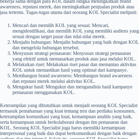
bekerja sama dengan para KOL dalam rangka meningkatkan brand
awareness, reputasi merek, dan meningkatkan penjualan produk atau
jasa tertentu. Tugas-tugas utama dari seorang KOL Specialist meliputi:
Mencari dan memilih KOL yang sesuai: Mencari,
mengidentifikasi, dan memilih KOL yang memiliki audiens yang
sesuai dengan target pasar dan nilai-nilai merek.
Menjalin hubungan: Menjalin hubungan yang baik dengan KOL
dan mengelola hubungan tersebut.
Menyusun strategi pemasaran: Menyusun strategi pemasaran
yang efektif untuk memasarkan produk atau jasa melalui KOL.
Melakukan riset: Melakukan riset pasar dan memantau aktivitas
KOL untuk memastikan hasil yang optimal dari kampanye.
Membangun brand awareness: Membangun brand awareness
dan reputasi merek melalui aktivitas KOL.
Mengukur hasil: Mengukur dan menganalisis hasil kampanye
pemasaran menggunakan KOL.
Keterampilan yang dibutuhkan untuk menjadi seorang KOL Specialist
termasuk pemahaman yang kuat tentang tren dan perilaku konsumen,
keterampilan komunikasi yang kuat, kemampuan analitis yang baik,
serta kemampuan untuk berkolaborasi dengan tim pemasaran dan
KOL. Seorang KOL Specialist juga harus memiliki kemampuan
interpersonal yang baik dan dapat berkomunikasi dengan baik dengan
audiens dan tim internal. Selain itu, seorang KOL Specialist harus