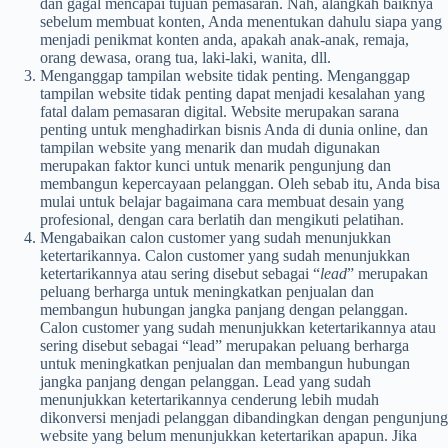
dan gagal mencapai tujuan pemasaran. Nah, alangkah baiknya
sebelum membuat konten, Anda menentukan dahulu siapa yang
menjadi penikmat konten anda, apakah anak-anak, remaja,
orang dewasa, orang tua, laki-laki, wanita, dll.
Menganggap tampilan website tidak penting.
Menganggap
tampilan website tidak penting dapat menjadi kesalahan yang
fatal dalam pemasaran digital. Website merupakan sarana
penting untuk menghadirkan bisnis Anda di dunia online, dan
tampilan website yang menarik dan mudah digunakan
merupakan faktor kunci untuk menarik pengunjung dan
membangun kepercayaan pelanggan. Oleh sebab itu, Anda bisa
mulai untuk belajar bagaimana cara membuat desain yang
profesional, dengan cara berlatih dan mengikuti pelatihan.
Mengabaikan calon customer yang sudah menunjukkan
ketertarikannya.
Calon customer yang sudah menunjukkan
ketertarikannya atau sering disebut sebagai “
lead
” merupakan
peluang berharga untuk meningkatkan penjualan dan
membangun hubungan jangka panjang dengan pelanggan.
Calon customer yang sudah menunjukkan ketertarikannya atau
sering disebut sebagai “lead” merupakan peluang berharga
untuk meningkatkan penjualan dan membangun hubungan
jangka panjang dengan pelanggan. Lead yang sudah
menunjukkan ketertarikannya cenderung lebih mudah
dikonversi menjadi pelanggan dibandingkan dengan pengunjung
website yang belum menunjukkan ketertarikan apapun. Jika