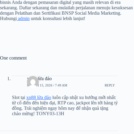
bisnis Anda dengan pemasaran digital yang masih relevan di era
sekarang. Daftar sekarang dan mulailah perjalanan menuju kesuksesan
dengan Pelatihan dan Sertifikasi BNSP Social Media Marketing.
Hubungi
admin
untuk konsultasi lebih lanjut!
One comment
xn88 lừa đảo
MARCH 15, 2026 / 7:49 AM
REPLY
Slot tại
xn88 lừa đảo
luôn cập nhật xu hướng mới nhất:
từ cổ điển đến hiện đại, RTP cao, jackpot lên tới hàng tỷ
đồng. Trải nghiệm ngay hôm nay để nhận quà tặng
chào mừng! TONY03-13H