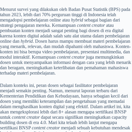
Menurut survei yang dilakukan oleh Badan Pusat Statistik (BPS) pada
tahun 2023, lebih dari 70% perguruan tinggi di Indonesia telah
mengadopsi pembelajaran online atau
hybrid
sebagai bagian dari
strategi pengajaran mereka.
Kemampuan
content creator
atau
pembuatan konten menjadi sangat penting bagi dosen di era digital
karena konten digital adalah salah satu alat utama dalam pembelajaran
online dan
hybrid
. Dosen harus mampu membuat materi pembelajaran
yang menarik, relevan, dan mudah dipahami oleh mahasiswa. Konten-
konten ini bisa berupa video pembelajaran, presentasi multimedia, dan
modul interaktif. Kemampuan
content creator
juga memungkinkan
dosen untuk menyampaikan informasi dengan cara yang lebih menarik
dan beragam, meningkatkan keterlibatan dan pemahaman mahasiswa
terhadap materi pembelajaran.
Dalam konteks ini, peran dosen sebagai fasilitator pembelajaran
menjadi semakin penting. Namun, menurut laporan terbaru dari
Kementerian Pendidikan dan Kebudayaan, hanya sebagian kecil dari
dosen yang memiliki keterampilan dan pengetahuan yang memadai
dalam menghasilkan konten digital yang efektif. Dalam artikel ini, kita
akan mengeksplorasi lebih dari 8+ alasan mengapa sertifikasi BNSP
untuk
content creator
dapat secara signifikan meningkatkan capacity
building dosen di era 4.0. Mari kita telaah lebih lanjut mengapa
sertifikasi BNSP
content creator
menjadi sebuah kebutuhan mendesak