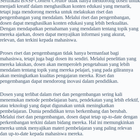
Sertifikasi BNSP C
ontent Creator
tidak hanya mendorong dosen untuk
menjadi kreatif dalam menghasilkan konten edukasi yang menarik,
tetapi juga mendorong mereka untuk melakukan riset dan
pengembangan yang mendalam. Melalui riset dan pengembangan,
dosen dapat menghasilkan konten edukasi yang lebih berkualitas.
Dengan mendapatkan pemahaman yang mendalam tentang topik yang
mereka ajarkan, dosen dapat menyajikan informasi yang akurat,
relevan, dan terkini kepada mahasiswa.
Proses riset dan pengembangan tidak hanya bermanfaat bagi
mahasiswa, tetapi juga bagi dosen itu sendiri. Melalui penelitian yang
mereka lakukan, dosen akan memperoleh pengetahuan yang lebih
mendalam tentang topik yang mereka pelajari, yang pada gilirannya
akan meningkatkan kualitas pengajaran mereka. Riset dan
pengembangan dapat mendorong inovasi dalam pendidikan.
Dosen yang terlibat dalam riset dan pengembangan sering kali
menemukan metode pembelajaran baru, pendekatan yang lebih efektif,
atau teknologi yang dapat digunakan untuk meningkatkan
pembelajaran. Dunia pendidikan terus berkembang dan berubah.
Melalui riset dan pengembangan, dosen dapat tetap up-to-date dengan
perkembangan terkini dalam bidang mereka. Hal ini memungkinkan
mereka untuk menyajikan materi pembelajaran yang paling relevan
dan up-to-date kepada mahasiswa mereka.