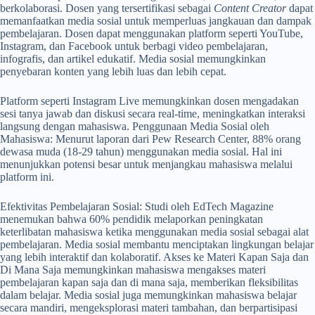
berkolaborasi. Dosen yang tersertifikasi sebagai
Content Creator
dapat
memanfaatkan media sosial untuk memperluas jangkauan dan dampak
pembelajaran. Dosen dapat menggunakan platform seperti YouTube,
Instagram, dan Facebook untuk berbagi video pembelajaran,
infografis, dan artikel edukatif. Media sosial memungkinkan
penyebaran konten yang lebih luas dan lebih cepat.
Platform seperti Instagram Live memungkinkan dosen mengadakan
sesi tanya jawab dan diskusi secara real-time, meningkatkan interaksi
langsung dengan mahasiswa. Penggunaan Media Sosial oleh
Mahasiswa: Menurut laporan dari Pew Research Center, 88% orang
dewasa muda (18-29 tahun) menggunakan media sosial. Hal ini
menunjukkan potensi besar untuk menjangkau mahasiswa melalui
platform ini.
Efektivitas Pembelajaran Sosial: Studi oleh EdTech Magazine
menemukan bahwa 60% pendidik melaporkan peningkatan
keterlibatan mahasiswa ketika menggunakan media sosial sebagai alat
pembelajaran. Media sosial membantu menciptakan lingkungan belajar
yang lebih interaktif dan kolaboratif. Akses ke Materi Kapan Saja dan
Di Mana Saja memungkinkan mahasiswa mengakses materi
pembelajaran kapan saja dan di mana saja, memberikan fleksibilitas
dalam belajar. Media sosial juga memungkinkan mahasiswa belajar
secara mandiri, mengeksplorasi materi tambahan, dan berpartisipasi