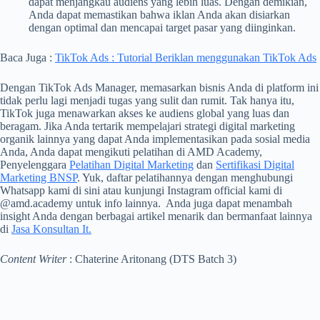
dapat menjangkau audiens yang lebih luas. Dengan demikian,
Anda dapat memastikan bahwa iklan Anda akan disiarkan
dengan optimal dan mencapai target pasar yang diinginkan.
Baca Juga :
TikTok Ads : Tutorial Beriklan menggunakan TikTok Ads
Dengan TikTok Ads Manager, memasarkan bisnis Anda di platform ini
tidak perlu lagi menjadi tugas yang sulit dan rumit. Tak hanya itu,
TikTok juga menawarkan akses ke audiens global yang luas dan
beragam.
Jika Anda tertarik mempelajari strategi digital marketing
organik lainnya yang dapat Anda implementasikan pada sosial media
Anda, Anda dapat mengikuti pelatihan di AMD Academy,
Penyelenggara
Pelatihan Digital Marketing
dan
Sertifikasi Digital
Marketing BNSP
. Yuk, daftar pelatihannya dengan menghubungi
Whatsapp kami di sini atau kunjungi Instagram official kami di
@amd.academy untuk info lainnya. Anda juga dapat menambah
insight Anda dengan berbagai artikel menarik dan bermanfaat lainnya
di
Jasa Konsultan It.
Content Writer
: Chaterine Aritonang (DTS Batch 3)