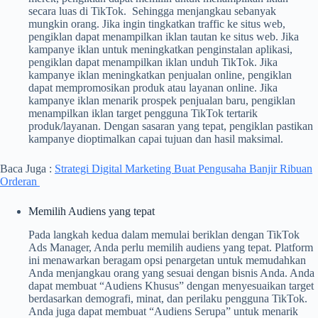
secara luas di TikTok. Sehingga menjangkau sebanyak
mungkin orang.
Jika ingin tingkatkan traffic ke situs web,
pengiklan dapat menampilkan iklan tautan ke situs web.
Jika
kampanye iklan untuk meningkatkan penginstalan aplikasi,
pengiklan dapat menampilkan iklan unduh TikTok.
Jika
kampanye iklan meningkatkan penjualan online, pengiklan
dapat mempromosikan produk atau layanan online. J
ika
kampanye iklan menarik prospek penjualan baru, pengiklan
menampilkan iklan target pengguna TikTok tertarik
produk/layanan.
Dengan sasaran yang tepat, pengiklan pastikan
kampanye dioptimalkan capai tujuan dan hasil maksimal.
Baca Juga :
Strategi Digital Marketing Buat Pengusaha Banjir Ribuan
Orderan
Memilih Audiens yang tepat
Pada langkah kedua dalam memulai beriklan dengan TikTok
Ads Manager, Anda perlu memilih audiens yang tepat. Platform
ini menawarkan beragam opsi penargetan untuk memudahkan
Anda menjangkau orang yang sesuai dengan bisnis Anda. Anda
dapat membuat “Audiens Khusus” dengan menyesuaikan target
berdasarkan demografi, minat, dan perilaku pengguna TikTok.
Anda juga dapat membuat “Audiens Serupa” untuk menarik