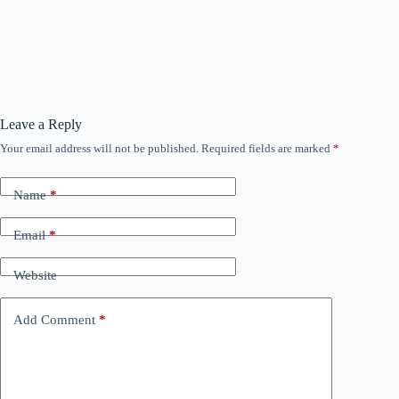
Leave a Reply
Your email address will not be published.
Required fields are marked
*
Name
*
Email
*
Website
Add Comment
*