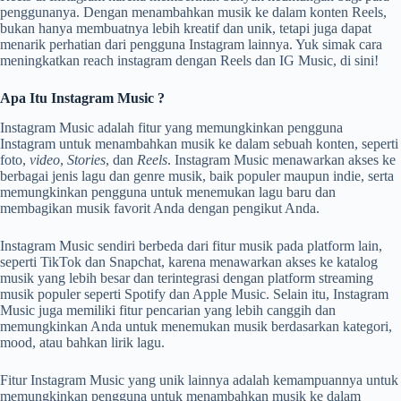
penggunanya. Dengan menambahkan musik ke dalam konten Reels,
bukan hanya membuatnya lebih kreatif dan unik, tetapi juga dapat
menarik perhatian dari pengguna Instagram lainnya. Yuk simak cara
meningkatkan reach instagram dengan Reels dan IG Music, di sini!
Apa Itu Instagram Music ?
Instagram Music adalah fitur yang memungkinkan pengguna
Instagram untuk menambahkan musik ke dalam sebuah konten, seperti
foto,
video
,
Stories
, dan
Reels
. Instagram Music menawarkan akses ke
berbagai jenis lagu dan genre musik, baik populer maupun indie, serta
memungkinkan pengguna untuk menemukan lagu baru dan
membagikan musik favorit Anda dengan pengikut Anda.
Instagram Music sendiri berbeda dari fitur musik pada platform lain,
seperti TikTok dan Snapchat, karena menawarkan akses ke katalog
musik yang lebih besar dan terintegrasi dengan platform streaming
musik populer seperti Spotify dan Apple Music. Selain itu, Instagram
Music juga memiliki fitur pencarian yang lebih canggih dan
memungkinkan Anda untuk menemukan musik berdasarkan kategori,
mood, atau bahkan lirik lagu.
Fitur Instagram Music yang unik lainnya adalah kemampuannya untuk
memungkinkan pengguna untuk menambahkan musik ke dalam