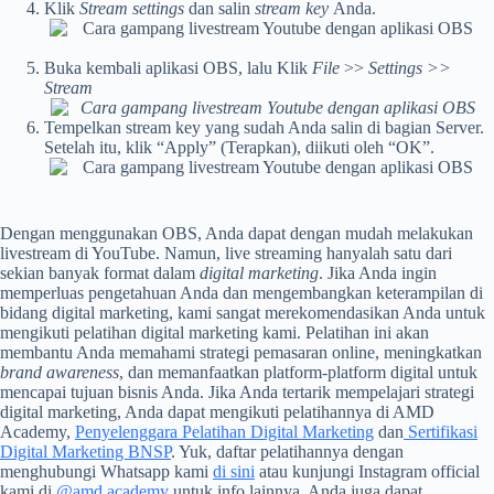
Klik
Stream settings
dan salin
stream key
Anda.
Buka kembali aplikasi OBS, lalu Klik
File
>>
Settings >>
Stream
Tempelkan stream key yang sudah Anda salin di bagian Server.
Setelah itu, klik “Apply” (Terapkan), diikuti oleh “OK”.
Dengan menggunakan OBS, Anda dapat dengan mudah melakukan
livestream di YouTube. Namun, live streaming hanyalah satu dari
sekian banyak format dalam
digital marketing
. Jika Anda ingin
memperluas pengetahuan Anda dan mengembangkan keterampilan di
bidang digital marketing, kami sangat merekomendasikan Anda untuk
mengikuti pelatihan digital marketing kami. Pelatihan ini akan
membantu Anda memahami strategi pemasaran online, meningkatkan
brand awareness
, dan memanfaatkan platform-platform digital untuk
mencapai tujuan bisnis Anda.
Jika Anda tertarik mempelajari strategi
digital marketing, Anda dapat mengikuti pelatihannya di AMD
Academy,
Penyelenggara Pelatihan Digital Marketing
dan
Sertifikasi
Digital Marketing BNSP
. Yuk, daftar pelatihannya dengan
menghubungi Whatsapp kami
di sini
atau kunjungi Instagram official
kami di
@amd.academy
untuk info lainnya. Anda juga dapat