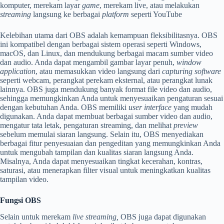
komputer, merekam layar
game
, merekam live, atau melakukan
streaming
langsung ke berbagai
platform
seperti YouTube
Kelebihan utama dari OBS adalah kemampuan fleksibilitasnya. OBS
ini kompatibel dengan berbagai sistem operasi seperti Windows,
macOS, dan Linux, dan mendukung berbagai macam sumber video
dan audio. Anda dapat mengambil gambar layar penuh,
window
application
, atau memasukkan video langsung dari
capturing software
seperti webcam, perangkat perekam eksternal, atau perangkat lunak
lainnya. OBS juga mendukung banyak format file video dan audio,
sehingga memungkinkan Anda untuk menyesuaikan pengaturan sesuai
dengan kebutuhan Anda. OBS memiliki
user interface
yang mudah
digunakan. Anda dapat membuat berbagai sumber video dan audio,
mengatur tata letak, pengaturan streaming, dan melihat
preview
sebelum memulai siaran langsung. Selain itu, OBS menyediakan
berbagai fitur penyesuaian dan pengeditan yang memungkinkan Anda
untuk mengubah tampilan dan kualitas siaran langsung Anda.
Misalnya, Anda dapat menyesuaikan tingkat kecerahan, kontras,
saturasi, atau menerapkan filter visual untuk meningkatkan kualitas
tampilan video.
Fungsi OBS
Selain untuk merekam
live streaming,
OBS juga dapat digunakan