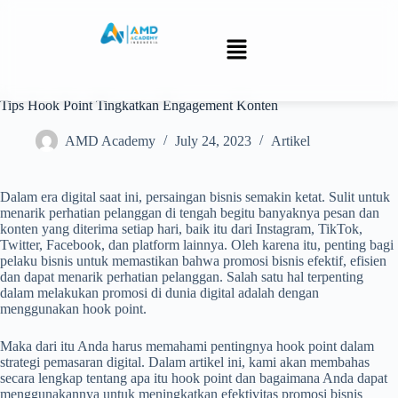
Tips Hook Point Tingkatkan Engagement Konten
AMD Academy
July 24, 2023
Artikel
Dalam era digital saat ini, persaingan bisnis semakin ketat. Sulit untuk
menarik perhatian pelanggan di tengah begitu banyaknya pesan dan
konten yang diterima setiap hari, baik itu dari Instagram, TikTok,
Twitter, Facebook, dan platform lainnya. Oleh karena itu, penting bagi
pelaku bisnis untuk memastikan bahwa promosi bisnis efektif, efisien
dan dapat menarik perhatian pelanggan. Salah satu hal terpenting
dalam melakukan promosi di dunia digital adalah dengan
menggunakan hook point.
Maka dari itu Anda harus memahami pentingnya hook point dalam
strategi pemasaran digital. Dalam artikel ini, kami akan membahas
secara lengkap tentang apa itu hook point dan bagaimana Anda dapat
menggunakannya untuk meningkatkan efektivitas promosi bisnis