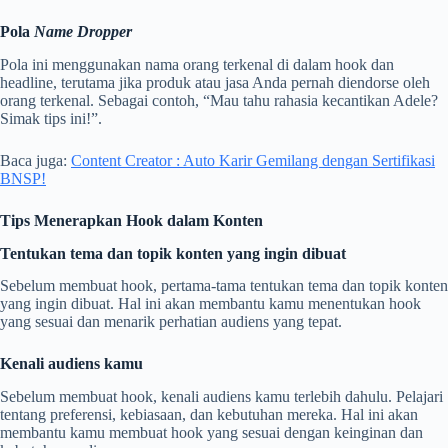
Pola
Name Dropper
Pola ini menggunakan nama orang terkenal di dalam hook dan
headline, terutama jika produk atau jasa Anda pernah diendorse oleh
orang terkenal. Sebagai contoh, “Mau tahu rahasia kecantikan Adele?
Simak tips ini!”.
Baca juga:
Content Creator : Auto Karir Gemilang dengan Sertifikasi
BNSP!
Tips Menerapkan Hook dalam Konten
Tentukan tema dan topik konten yang ingin dibuat
Sebelum membuat hook, pertama-tama tentukan tema dan topik konten
yang ingin dibuat. Hal ini akan membantu kamu menentukan hook
yang sesuai dan menarik perhatian audiens yang tepat.
Kenali audiens kamu
Sebelum membuat hook, kenali audiens kamu terlebih dahulu. Pelajari
tentang preferensi, kebiasaan, dan kebutuhan mereka. Hal ini akan
membantu kamu membuat hook yang sesuai dengan keinginan dan