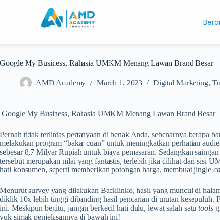
Bera
Google My Business, Rahasia UMKM Menang Lawan Brand Besar
AMD Academy
March 1, 2023
Digital Marketing
,
Tu
Google My Business, Rahasia UMKM Menang Lawan Brand Besar
Pernah tidak terlintas pertanyaan di benak Anda, sebenarnya berapa b
melakukan program “bakar cuan” untuk meningkatkan perhatian audi
sebesar 8,7
Milyar Rupiah
untuk biaya pemasaran. Sedangkan saingan
tersebut merupakan nilai yang fantastis, terlebih jika dilihat dari si
hati konsumen, seperti memberikan potongan harga, membuat jingle
ca
Menurut survey yang dilakukan Backlinko, hasil yang mun
cul di hala
diklik 10x lebih tinggi dibanding hasil pencarian di urutan kesepuluh.
ini.
Meskipun begitu, jangan berkecil hati dulu, l
ewat salah satu
tools
g
yuk simak penjelasannya di bawah ini!