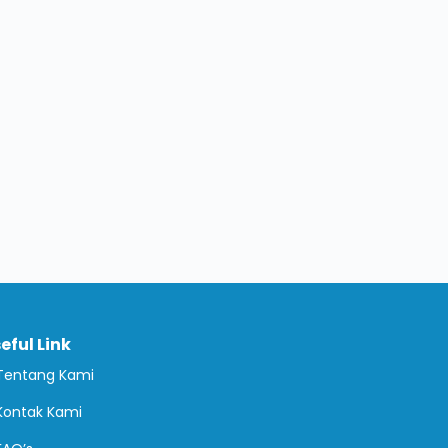
eful Link
Tentang Kami
Kontak Kami