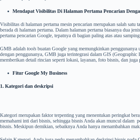
Mendapat Visibilitas Di Halaman Pertama Pencarian Deng
Visibilitas di halaman pertama mesin pe
ncarian merupakan salah satu ta
berada di halaman pertama. Dalam halaman pertama biasanya dua jeni
pertama pencarian
Google,
tepatnya di bagian paling atas atau sampin
GMB adalah
tools
buatan Google yang memungkinkan penggunanya untu
dengan penggunanya, GMB juga terintegrasi dalam GIS (Geographic I
memberikan detail rincian seperti lokasi, layanan, foto bisnis, dan juga
Fitur Google My Business
1. Kategori dan deskripsi
Kategori merupakan faktor terpenting yang menentukan peringkat be
memahami inti dari bisnis, sehingga bisnis Anda akan muncul dalam pen
bisnis. Meskipun demikian, sebaiknya
Anda
hanya menambahkan maksim
Selain Kategori,
Anda
juga perlu menambahkan deskripsi bisnis pada