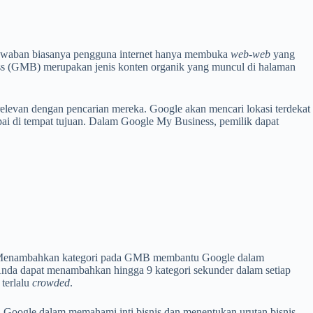
 jawaban biasanya pengguna internet hanya membuka
web-web
yang
ess (GMB) merupakan jenis konten organik yang muncul di halaman
evan dengan pencarian mereka. Google akan mencari lokasi terdekat
i di tempat tujuan. Dalam Google My Business, pemilik dapat
tar. Menambahkan kategori pada GMB membantu Google dalam
nda
dapat menambahkan hingga 9 kategori sekunder dalam setiap
 terlalu
crowded
.
u
Google
dalam memahami inti bisnis dan menentukan urutan bisnis