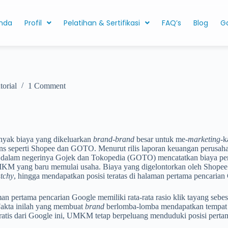
nda
Profil
Pelatihan & Sertifikasi
FAQ’s
Blog
Ga
torial
1 Comment
anyak biaya yang dikeluarkan
brand-brand
besar untuk me-
marketing
-k
ens seperti Shopee dan GOTO.
Menur
ut rilis laporan keuangan perusa
 dalam negerinya Gojek dan Tokopedia (GOTO) mencatatkan biaya pe
si UMKM yang baru memulai usaha.
Biaya yang digelontorkan oleh Shope
tchy
, hingga mendapatkan posisi teratas di halaman pertama pencarian
man pertama pencarian Google memiliki rata-rata rasio klik tayang se
 Fakta inilah yang membuat
brand
berlomba-lomba mendapatkan tempat 
ratis dari Google ini, UMKM tetap berpeluang menduduki posisi perta