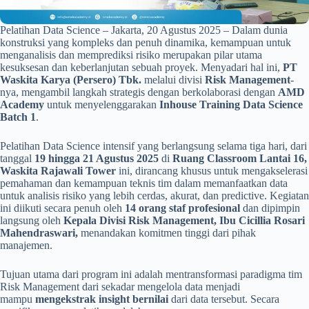
Pelatihan Data Science – Jakarta, 20 Agustus 2025 – Dalam dunia
konstruksi yang kompleks dan penuh dinamika, kemampuan untuk
menganalisis dan memprediksi risiko merupakan pilar utama
kesuksesan dan keberlanjutan sebuah proyek. Menyadari hal ini,
PT
Waskita Karya (Persero) Tbk.
melalui divisi
Risk Management
-
nya, mengambil langkah strategis dengan berkolaborasi dengan
AMD
Academy
untuk menyelenggarakan
Inhouse Training Data Science
Batch 1
.
Pelatihan Data Science intensif yang berlangsung selama tiga hari, dari
tanggal
19 hingga 21 Agustus 2025
di
Ruang Classroom Lantai 16,
Waskita Rajawali Tower
ini, dirancang khusus untuk mengakselerasi
pemahaman dan kemampuan teknis tim dalam memanfaatkan data
untuk analisis risiko yang lebih cerdas, akurat, dan predictive. Kegiatan
ini diikuti secara penuh oleh
14 orang staf profesional
dan dipimpin
langsung oleh
Kepala Divisi Risk Management, Ibu Cicillia Rosari
Mahendraswari,
menandakan komitmen tinggi dari pihak
manajemen.
Tujuan utama dari program ini adalah mentransformasi paradigma tim
Risk Management dari sekadar mengelola data menjadi
mampu
mengekstrak insight bernilai
dari data tersebut. Secara