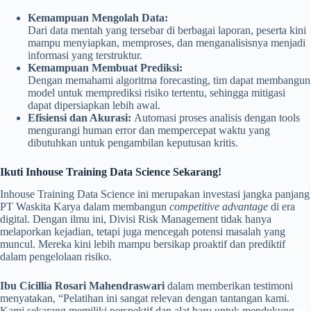
Kemampuan Mengolah Data:
Dari data mentah yang tersebar di berbagai laporan, peserta kini
mampu menyiapkan, memproses, dan menganalisisnya menjadi
informasi yang terstruktur.
Kemampuan Membuat Prediksi:
Dengan memahami algoritma forecasting, tim dapat membangun
model untuk memprediksi risiko tertentu, sehingga mitigasi
dapat dipersiapkan lebih awal.
Efisiensi dan Akurasi:
Automasi proses analisis dengan tools
mengurangi human error dan mempercepat waktu yang
dibutuhkan untuk pengambilan keputusan kritis.
Ikuti Inhouse Training Data Science Sekarang!
Inhouse Training Data Science ini merupakan investasi jangka panjang
PT Waskita Karya dalam membangun
competitive advantage
di era
digital. Dengan ilmu ini, Divisi Risk Management tidak hanya
melaporkan kejadian, tetapi juga mencegah potensi masalah yang
muncul. Mereka kini lebih mampu bersikap proaktif dan prediktif
dalam pengelolaan risiko.
Ibu Cicillia Rosari Mahendraswari
dalam memberikan testimoni
menyatakan, “Pelatihan ini sangat relevan dengan tantangan kami.
Kami sekarang memiliki perspektif dan alat baru untuk mendukung