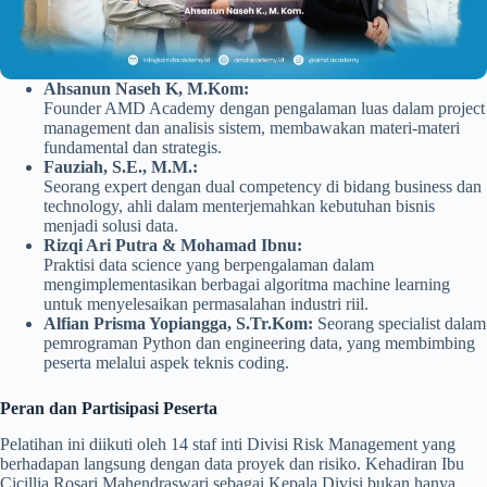
Ahsanun Naseh K, M.Kom:
Founder AMD Academy dengan pengalaman luas dalam project
management dan analisis sistem, membawakan materi-materi
fundamental dan strategis.
Fauziah, S.E., M.M.:
Seorang expert dengan dual competency di bidang business dan
technology, ahli dalam menterjemahkan kebutuhan bisnis
menjadi solusi data.
Rizqi Ari Putra & Mohamad Ibnu:
Praktisi data science yang berpengalaman dalam
mengimplementasikan berbagai algoritma machine learning
untuk menyelesaikan permasalahan industri riil.
Alfian Prisma Yopiangga, S.Tr.Kom:
Seorang specialist dalam
pemrograman Python dan engineering data, yang membimbing
peserta melalui aspek teknis coding.
Peran dan Partisipasi Peserta
Pelatihan ini diikuti oleh 14 staf inti Divisi Risk Management yang
berhadapan langsung dengan data proyek dan risiko. Kehadiran Ibu
Cicillia Rosari Mahendraswari sebagai Kepala Divisi bukan hanya