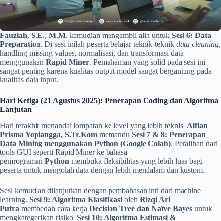
Fauziah, S.E., M.M.
kemudian mengambil alih untuk
Sesi 6: Data
Preparation
. Di sesi inilah peserta belajar teknik-teknik
data cleaning
,
handling missing values, normalisasi, dan transformasi data
menggunakan
Rapid Miner
. Pemahaman yang solid pada sesi ini
sangat penting karena kualitas output model sangat bergantung pada
kualitas data input.
Hari Ketiga (21 Agustus 2025): Penerapan Coding dan Algoritma
Lanjutan
Hari terakhir menandai lompatan ke level yang lebih teknis.
Alfian
Prisma Yopiangga, S.Tr.Kom
memandu
Sesi 7 & 8: Penerapan
Data Mining menggunakan Python (Google Colab)
. Peralihan dari
tools GUI seperti Rapid Miner ke bahasa
pemrograman
Python
membuka fleksibilitas yang lebih luas bagi
peserta untuk mengolah data dengan lebih mendalam dan kustom.
Sesi kemudian dilanjutkan dengan pembahasan inti dari machine
learning.
Sesi 9: Algoritma Klasifikasi
oleh
Rizqi Ari
Putra
membedah cara kerja
Decision Tree dan Naïve Bayes
untuk
mengkategorikan risiko.
Sesi 10: Algoritma Estimasi &