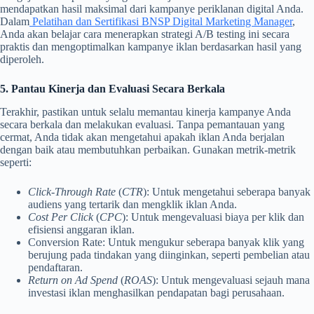
mendapatkan hasil maksimal dari kampanye periklanan digital Anda.
Dalam
Pelatihan dan Sertifikasi BNSP Digital Marketing Manager
,
Anda akan belajar cara menerapkan strategi A/B testing ini secara
praktis dan mengoptimalkan kampanye iklan berdasarkan hasil yang
diperoleh.
5. Pantau Kinerja dan Evaluasi Secara Berkala
Terakhir, pastikan untuk selalu memantau kinerja kampanye Anda
secara berkala dan melakukan evaluasi. Tanpa pemantauan yang
cermat, Anda tidak akan mengetahui apakah iklan Anda berjalan
dengan baik atau membutuhkan perbaikan. Gunakan metrik-metrik
seperti:
Click-Through Rate
(
CTR
): Untuk mengetahui seberapa banyak
audiens yang tertarik dan mengklik iklan Anda.
Cost Per Click
(
CPC
): Untuk mengevaluasi biaya per klik dan
efisiensi anggaran iklan.
Conversion Rate: Untuk mengukur seberapa banyak klik yang
berujung pada tindakan yang diinginkan, seperti pembelian atau
pendaftaran.
Return on Ad Spend
(
ROAS
): Untuk mengevaluasi sejauh mana
investasi iklan menghasilkan pendapatan bagi perusahaan.