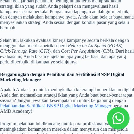
Selain belajar dari pelatihan, penting untuk terus mempraktikkan
strategi iklan yang sudah Anda pelajari dan mengevaluasi hasil
kampanye secara berkala. Pengalaman lapangan adalah guru terbaik,
dan dengan melakukan kampanye nyata, Anda akan belajar bagaimana
menyesuaikan strategi Anda sesuai dengan kondisi pasar yang selalu
berubah.
Selain itu, lakukan evaluasi kinerja kampanye secara berkala dengan
menggunakan metrik-metrik seperti
Return on Ad Spend
(
ROAS
),
Click-Through Rate
(
CTR
), dan
Cost Per Acquisition
(
CPA
). Dari hasil
evaluasi ini, Anda bisa mengetahui apa yang berhasil dan apa yang
perlu diperbaiki di kampanye selanjutnya.
Bergabunglah dengan Pelatihan dan Sertifikasi BNSP Digital
Marketing Manager
Apakah Anda siap untuk meningkatkan keterampilan periklanan digital
Anda dan memastikan strategi iklan yang Anda buat benar-benar tepat
sasaran? Jangan lewatkan kesempatan ini untuk bergabung dengan
Pelatihan dan Sertifikasi BNSP Digital Marketing Manager
bersama
AMD Academy!
Program pelatihan ini dirancang untuk para profesional yang ingin
meningkatkan kemampuan mereka dalam menyusun dan mengelola