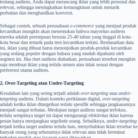
tentang audiens, Anda dapat merancang iklan yang lebih personal dan
relevan, sehingga meningkatkan kemungkinan untuk menarik
perhatian dan menghasilkan konversi.
Sebagai contoh, sebuah perusahaan
e-commerce
yang menjual produk
kecantikan mungkin akan menemukan bahwa mayoritas audiens
mereka adalah perempuan berusia 25-40 tahun yang tinggal di kota-
kota besar dan tertarik pada tren kecantikan terkini. Berdasarkan data
ini, iklan yang dibuat harus menonjolkan produk-produk kecantikan
yang sedang populer dengan bahasa yang mudah dipahami oleh
segmen ini. Jika riset audiens diabaikan, perusahaan tersebut mungkin
saja membuat iklan yang terlalu umum atau tidak sesuai dengan
preferensi utama audiens.
2. Over-Targeting atau Under-Targeting
Kesalahan lain yang sering terjadi adalah
over-targeting
atau
under-
targeting
audiens. Dalam konteks periklanan digital,
over-targeting
adalah ketika iklan ditargetkan terlalu spesifik sehingga jangkauannya
menjadi sangat terbatas. Meskipun target audiens sangat terfokus,
terlalu sempitnya target ini dapat mengurangi efektivitas iklan karena
pesan hanya menjangkau segelintir orang. Sebaliknya,
under-targeting
terjadi ketika target audiens terlalu luas, menyebabkan iklan tersebar ke
banyak orang yang sebenarnya tidak relevan atau tidak berminat
terhadap produk atau layanan yang ditawarkan.