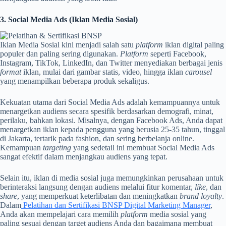
3. Social Media Ads (Iklan Media Sosial)
Iklan Media Sosial kini menjadi salah satu
platform
iklan digital paling
populer dan paling sering digunakan.
Platform
seperti Facebook,
Instagram, TikTok, LinkedIn, dan Twitter menyediakan berbagai jenis
format
iklan, mulai dari gambar statis, video, hingga iklan
carousel
yang menampilkan beberapa produk sekaligus.
Kekuatan utama dari Social Media Ads adalah kemampuannya untuk
menargetkan audiens secara spesifik berdasarkan demografi, minat,
perilaku, bahkan lokasi. Misalnya, dengan Facebook Ads, Anda dapat
menargetkan iklan kepada pengguna yang berusia 25-35 tahun, tinggal
di Jakarta, tertarik pada fashion, dan sering berbelanja online.
Kemampuan
targeting
yang sedetail ini membuat Social Media Ads
sangat efektif dalam menjangkau audiens yang tepat.
Selain itu, iklan di media sosial juga memungkinkan perusahaan untuk
berinteraksi langsung dengan audiens melalui fitur komentar,
like
, dan
share
, yang memperkuat keterlibatan dan meningkatkan
brand loyalty
.
Dalam
Pelatihan dan Sertifikasi BNSP Digital Marketing Manager
,
Anda akan mempelajari cara memilih
platform
media sosial yang
paling sesuai dengan target audiens Anda dan bagaimana membuat