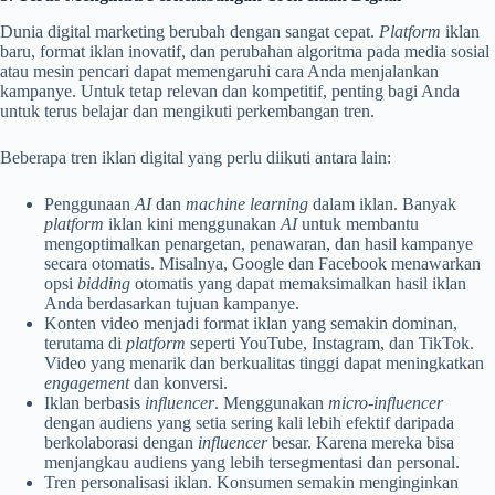
Dunia digital marketing berubah dengan sangat cepat.
Platform
iklan
baru, format iklan inovatif, dan perubahan algoritma pada media sosial
atau mesin pencari dapat memengaruhi cara Anda menjalankan
kampanye. Untuk tetap relevan dan kompetitif, penting bagi Anda
untuk terus belajar dan mengikuti perkembangan tren.
Beberapa tren iklan digital yang perlu diikuti antara lain:
Penggunaan
AI
dan
machine learning
dalam iklan. Banyak
platform
iklan kini menggunakan
AI
untuk membantu
mengoptimalkan penargetan, penawaran, dan hasil kampanye
secara otomatis. Misalnya, Google dan Facebook menawarkan
opsi
bidding
otomatis yang dapat memaksimalkan hasil iklan
Anda berdasarkan tujuan kampanye.
Konten video menjadi format iklan yang semakin dominan,
terutama di
platform
seperti YouTube, Instagram, dan TikTok.
Video yang menarik dan berkualitas tinggi dapat meningkatkan
engagement
dan konversi.
Iklan berbasis
influencer
. Menggunakan
micro-influencer
dengan audiens yang setia sering kali lebih efektif daripada
berkolaborasi dengan
influencer
besar. Karena mereka bisa
menjangkau audiens yang lebih tersegmentasi dan personal.
Tren personalisasi iklan. Konsumen semakin menginginkan