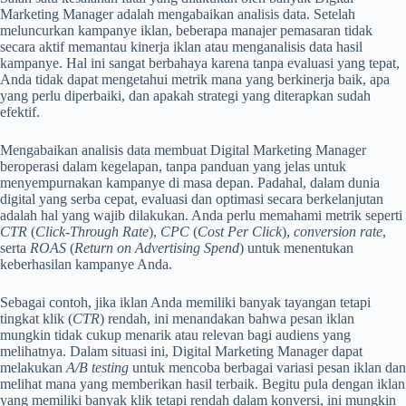
Marketing Manager adalah mengabaikan analisis data. Setelah
meluncurkan kampanye iklan, beberapa manajer pemasaran tidak
secara aktif memantau kinerja iklan atau menganalisis data hasil
kampanye. Hal ini sangat berbahaya karena tanpa evaluasi yang tepat,
Anda tidak dapat mengetahui metrik mana yang berkinerja baik, apa
yang perlu diperbaiki, dan apakah strategi yang diterapkan sudah
efektif.
Mengabaikan analisis data membuat Digital Marketing Manager
beroperasi dalam kegelapan, tanpa panduan yang jelas untuk
menyempurnakan kampanye di masa depan. Padahal, dalam dunia
digital yang serba cepat, evaluasi dan optimasi secara berkelanjutan
adalah hal yang wajib dilakukan. Anda perlu memahami metrik seperti
CTR
(
Click-Through Rate
),
CPC
(
Cost Per Click
),
conversion rate
,
serta
ROAS
(
Return on Advertising Spend
) untuk menentukan
keberhasilan kampanye Anda.
Sebagai contoh, jika iklan Anda memiliki banyak tayangan tetapi
tingkat klik (
CTR
) rendah, ini menandakan bahwa pesan iklan
mungkin tidak cukup menarik atau relevan bagi audiens yang
melihatnya. Dalam situasi ini, Digital Marketing Manager dapat
melakukan
A/B testing
untuk mencoba berbagai variasi pesan iklan dan
melihat mana yang memberikan hasil terbaik. Begitu pula dengan iklan
yang memiliki banyak klik tetapi rendah dalam konversi, ini mungkin