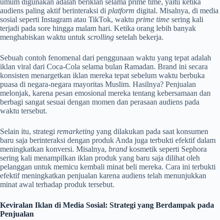
umum digunakan adalah beriklan selama prime time, yaitu ketika
audiens paling aktif berinteraksi di
platform
digital. Misalnya, di media
sosial seperti Instagram atau TikTok, waktu
prime time
sering kali
terjadi pada sore hingga malam hari. Ketika orang lebih banyak
menghabiskan waktu untuk
scrolling
setelah bekerja.
Sebuah contoh fenomenal dari penggunaan waktu yang tepat adalah
iklan viral dari Coca-Cola selama bulan Ramadan. Brand ini secara
konsisten menargetkan iklan mereka tepat sebelum waktu berbuka
puasa di negara-negara mayoritas Muslim. Hasilnya? Penjualan
melonjak, karena pesan emosional mereka tentang kebersamaan dan
berbagi sangat sesuai dengan momen dan perasaan audiens pada
waktu tersebut.
Selain itu, strategi
remarketing
yang dilakukan pada saat konsumen
baru saja berinteraksi dengan produk Anda juga terbukti efektif dalam
meningkatkan konversi. Misalnya,
brand
kosmetik seperti Sephora
sering kali menampilkan iklan produk yang baru saja dilihat oleh
pelanggan untuk memicu kembali minat beli mereka. Cara ini terbukti
efektif meningkatkan penjualan karena audiens telah menunjukkan
minat awal terhadap produk tersebut.
Keviralan Iklan di Media Sosial: Strategi yang Berdampak pada
Penjualan