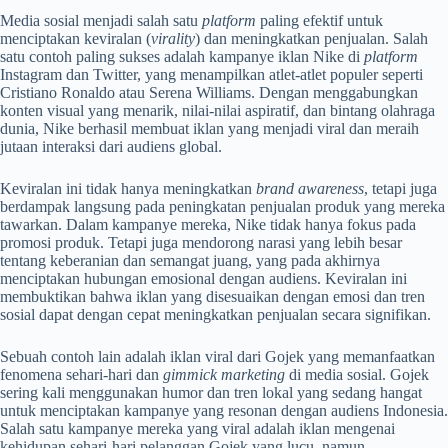
Media sosial menjadi salah satu
platform
paling efektif untuk
menciptakan keviralan (
virality
) dan meningkatkan penjualan. Salah
satu contoh paling sukses adalah kampanye iklan Nike di
platform
Instagram dan Twitter, yang menampilkan atlet-atlet populer seperti
Cristiano Ronaldo atau Serena Williams. Dengan menggabungkan
konten visual yang menarik, nilai-nilai aspiratif, dan bintang olahraga
dunia, Nike berhasil membuat iklan yang menjadi viral dan meraih
jutaan interaksi dari audiens global.
Keviralan ini tidak hanya meningkatkan
brand awareness
, tetapi juga
berdampak langsung pada peningkatan penjualan produk yang mereka
tawarkan. Dalam kampanye mereka, Nike tidak hanya fokus pada
promosi produk. Tetapi juga mendorong narasi yang lebih besar
tentang keberanian dan semangat juang, yang pada akhirnya
menciptakan hubungan emosional dengan audiens. Keviralan ini
membuktikan bahwa iklan yang disesuaikan dengan emosi dan tren
sosial dapat dengan cepat meningkatkan penjualan secara signifikan.
Sebuah contoh lain adalah iklan viral dari Gojek yang memanfaatkan
fenomena sehari-hari dan
gimmick marketing
di media sosial. Gojek
sering kali menggunakan humor dan tren lokal yang sedang hangat
untuk menciptakan kampanye yang resonan dengan audiens Indonesia.
Salah satu kampanye mereka yang viral adalah iklan mengenai
kehidupan sehari-hari pelanggan Gojek yang lucu, namun