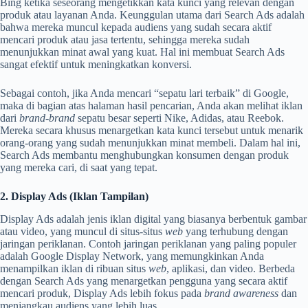
Bing ketika seseorang mengetikkan kata kunci yang relevan dengan
produk atau layanan Anda. Keunggulan utama dari Search Ads adalah
bahwa mereka muncul kepada audiens yang sudah secara aktif
mencari produk atau jasa tertentu, sehingga mereka sudah
menunjukkan minat awal yang kuat. Hal ini membuat Search Ads
sangat efektif untuk meningkatkan konversi.
Sebagai contoh, jika Anda mencari “sepatu lari terbaik” di Google,
maka di bagian atas halaman hasil pencarian, Anda akan melihat iklan
dari
brand-brand
sepatu besar seperti Nike, Adidas, atau Reebok.
Mereka secara khusus menargetkan kata kunci tersebut untuk menarik
orang-orang yang sudah menunjukkan minat membeli. Dalam hal ini,
Search Ads membantu menghubungkan konsumen dengan produk
yang mereka cari, di saat yang tepat.
2. Display Ads (Iklan Tampilan)
Display Ads adalah jenis iklan digital yang biasanya berbentuk gambar
atau video, yang muncul di situs-situs
web
yang terhubung dengan
jaringan periklanan. Contoh jaringan periklanan yang paling populer
adalah Google Display Network, yang memungkinkan Anda
menampilkan iklan di ribuan situs
web
, aplikasi, dan video. Berbeda
dengan Search Ads yang menargetkan pengguna yang secara aktif
mencari produk, Display Ads lebih fokus pada
brand awareness
dan
menjangkau audiens yang lebih luas.