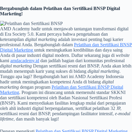
Bergabunglah dalam Pelatihan dan Sertifikasi BNSP Digital
Marketing!
AMD Academy hadir untuk menjawab tantangan transformasi digital
di Era Society 5.0. Kami percaya bahwa pengetahuan dan
keterampilan
digital marketing
adalah investasi penting bagi karier
profesional Anda. Bergabunglah dalam
Pelatihan dan Sertifikasi BNSP
Digital Marketing
untuk meningkatkan kredibilitas dan daya saing
Anda di pasar industri digital modern. Daftar sekarang juga di
website
kami
amdacademy.id
dan jadilah bagian dari komunitas profesional
digital marketing
Dengan sertifikasi resmi dari BNSP, Anda akan lebih
mudah menempuh karir yang sukses di bidang
digital marketing
.
Tunggu apa lagi? Bergabunglah hari ini AMD Academy Indonesia
hadir untuk meningkatkan kompetensi Anda di bidang
digital
marketing
dengan program
Pelatihan dan Sertifikasi BNSP Digital
Marketing
. Program ini dirancang untuk memenuhi standar SKKNI
dan sertifikasi kompetensi oleh Badan Nasional Sertifikasi Profesi
(BNSP). Kami menyediakan fasilitas lengkap mulai dari pengajaran
oleh ahli industri digital berpengalaman, sertifikat pelatihan 32 JP,
sertifikasi resmi dari BNSP, pendampingan fasilitator intensif,
e-modul
lifetime
, dan masih banyak lagi!
Dengan mengikuti
Pelatihan dan Sertifikasi BNSP Digital Marketing
,