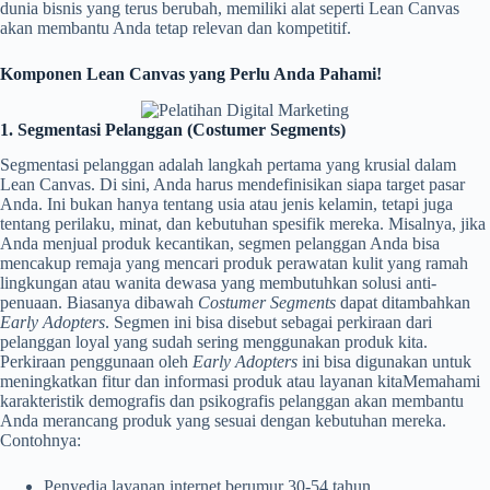
dunia bisnis yang terus berubah, memiliki alat seperti Lean Canvas
akan membantu Anda tetap relevan dan kompetitif.
Komponen Lean Canvas yang Perlu
Anda Pahami!
1. Segmentasi Pelanggan (Costumer Segments)
Segmentasi pelanggan adalah langkah pertama yang krusial dalam
Lean Canvas. Di sini, Anda harus mendefinisikan siapa target pasar
Anda. Ini bukan hanya tentang usia atau jenis kelamin, tetapi juga
tentang perilaku, minat, dan kebutuhan spesifik mereka. Misalnya, jika
Anda menjual produk kecantikan, segmen pelanggan Anda bisa
mencakup remaja yang mencari produk perawatan kulit yang ramah
lingkungan atau wanita dewasa yang membutuhkan solusi anti-
penuaan. Biasanya dibawah
Costumer Segments
dapat ditambahkan
Early Adopters
. Segmen ini bisa disebut sebagai perkiraan dari
pelanggan loyal yang sudah sering menggunakan produk kita.
Perkiraan penggunaan oleh
Early Adopters
ini bisa digunakan untuk
meningkatkan fitur dan informasi produk atau layanan kitaMemahami
karakteristik demografis dan psikografis pelanggan akan membantu
Anda merancang produk yang sesuai dengan kebutuhan mereka.
Contohnya:
Penyedia layanan internet berumur 30-54 tahun