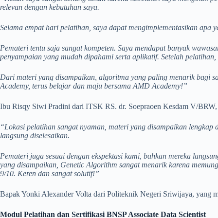
relevan dengan kebutuhan saya.
Selama empat hari pelatihan, saya dapat mengimplementasikan apa yang
Pemateri tentu saja sangat kompeten. Saya mendapat banyak wawasa
penyampaian yang mudah dipahami serta aplikatif. Setelah pelatihan
Dari materi yang disampaikan, algoritma yang paling menarik bagi sa
Academy, terus belajar dan maju bersama AMD Academy!”
Ibu Risqy Siwi Pradini dari ITSK RS. dr. Soepraoen Kesdam V/BRW, y
“Lokasi pelatihan sangat nyaman, materi yang disampaikan lengkap da
langsung diselesaikan.
Pemateri juga sesuai dengan ekspektasi kami, bahkan mereka langsun
yang disampaikan, Genetic Algorithm sangat menarik karena memung
9/10. Keren dan sangat solutif!”
Bapak Yonki Alexander Volta dari Politeknik Negeri Sriwijaya, yang m
Modul Pelatihan dan Sertifikasi BNSP Associate Data Scientist