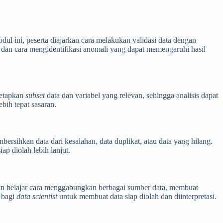
dul ini, peserta diajarkan cara melakukan validasi data dengan
, dan cara mengidentifikasi anomali yang dapat memengaruhi hasil
netapkan
subset
data dan variabel yang relevan, sehingga analisis dapat
bih tepat sasaran.
ersihkan data dari kesalahan, data duplikat, atau data yang hilang.
p diolah lebih lanjut.
an belajar cara menggabungkan berbagai sumber data, membuat
g bagi
data scientist
untuk membuat data siap diolah dan diinterpretasi.