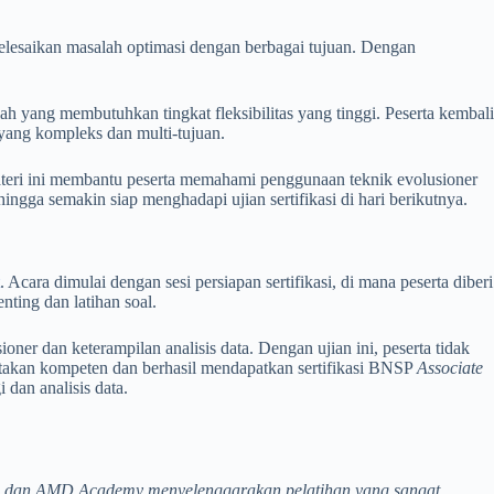
elesaikan masalah optimasi dengan berbagai tujuan. Dengan
h yang membutuhkan tingkat fleksibilitas yang tinggi. Peserta kembali
ang kompleks dan multi-tujuan.
. Materi ini membantu peserta memahami penggunaan teknik evolusioner
hingga semakin siap menghadapi ujian sertifikasi di hari berikutnya.
. Acara dimulai dengan sesi persiapan sertifikasi, di mana peserta diberi
nting dan latihan soal.
er dan keterampilan analisis data. Dengan ujian ini, peserta tidak
atakan kompeten dan berhasil mendapatkan sertifikasi BNSP
Associate
 dan analisis data.
tma, dan AMD Academy menyelenggarakan pelatihan yang sangat