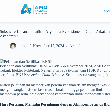
Bera
Sukses Terlaksana, Pelatihan Algoritma Evolusioner di Graha Arkata
Akademisi!
admin
November 17, 2024
Artikel
Pelatihan dan Sertifikasi BNSP – Pada 2-6 November 2024, AMD Academ
Teknik Elektro Politeknik Negeri Sriwijaya (Polsri) dan ITSK RS. dr
sertifikasi BNSP
Associate Data Scientist
. Setiap peserta yang mengik
Materi pelatihan ini memberikan peserta keahlian dalam mengaplikasik
mengembangkan sistem kecerdasan buatan, hingga penelitian ilmiah, tek
membawa peserta lebih dekat pada kemampuan untuk mendesain sistem 
Hari Pertama: Memulai Perjalanan dengan Ahli Kompeten di Bi