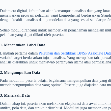
Dalam era digital, kebutuhan akan kemampuan analisis data yang kuat
menawarkan program pelatihan yang komprehensif berdasarkan Standar
dengan keahlian analisis dan pemodelan data yang sesuai standar profes
Setiap modul dirancang untuk memberikan pemahaman mendalam mulai
pelatihan yang dapat diikuti oleh peserta:
1. Menentukan Label Data
Langkah pertama dalam
Pelatihan dan Sertifikasi BNSP Associate Data
variabel target berdasarkan tujuan analisis. Yang merupakan tahap awa
analisis diarahkan untuk menjawab pertanyaan utama atau permasalahan
2. Mengumpulkan Data
Pada modul ini, peserta belajar bagaimana mengumpulkan data yang dip
metode pengumpulan data yang optimal. Peserta juga diajarkan cara me
3. Menelaah Data
Dalam tahap ini, peserta akan melakukan eksplorasi data awal untuk m
outlier
, pola data, dan struktur distribusi. Modul ini juga memberikan