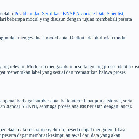
melalui
Pelatihan dan Sertifikasi BNSP Associate Data Scientist
,
dari beberapa modul yang disusun dengan tujuan membekali peserta
un dan mengevaluasi model data. Berikut adalah rincian modul
ang relevan. Modul ini mengajarkan peserta tentang proses identifikasi
dapat menentukan label yang sesuai dan memastikan bahwa proses
genai berbagai sumber data, baik internal maupun eksternal, serta
an standar SKKNI, sehingga proses analisis berjalan dengan lancar.
enelaah data secara menyeluruh, peserta dapat mengidentifikasi
gar peserta dapat membuat kesimpulan awal dari data yang akan