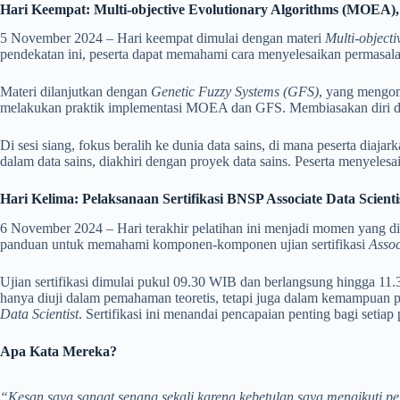
Hari Keempat: Multi-objective Evolutionary Algorithms (MOEA),
5 November 2024 – Hari keempat dimulai dengan materi
Multi-object
pendekatan ini, peserta dapat memahami cara menyelesaikan permasal
Materi dilanjutkan dengan
Genetic Fuzzy Systems (GFS)
, yang mengom
melakukan praktik implementasi MOEA dan GFS. Membiasakan diri de
Di sesi siang, fokus beralih ke dunia data sains, di mana peserta dia
dalam data sains, diakhiri dengan proyek data sains. Peserta menyelesai
Hari Kelima: Pelaksanaan Sertifikasi BNSP Associate Data Scienti
6 November 2024 – Hari terakhir pelatihan ini menjadi momen yang di
panduan untuk memahami komponen-komponen ujian sertifikasi
Assoc
Ujian sertifikasi dimulai pukul 09.30 WIB dan berlangsung hingga 11.3
hanya diuji dalam pemahaman teoretis, tetapi juga dalam kemampuan 
Data Scientist
. Sertifikasi ini menandai pencapaian penting bagi setia
Apa Kata Mereka?
“Kesan saya sangat senang sekali karena kebetulan saya mengikuti 