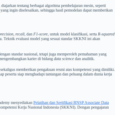
diajarkan tentang berbagai algoritma pembelajaran mesin, seperti
h yang ingin diselesaikan, sehingga hasil pemodelan dapat memberikan
precision
,
recall
, dan
F1-score
, untuk model klasifikasi, serta
R-squared
. Teknik evaluasi model yang sesuai standar SKKNI ini akan
 dengan standar nasional, tetapi juga memperoleh pemahaman yang
in mengembangkan karier di bidang
data science
dan analitik.
a, sekaligus memberikan pengakuan resmi atas kompetensi yang dimiliki.
iap peserta siap menghadapi tantangan dan peluang dalam dunia kerja
Academy menyediakan
Pelatihan dan Sertifikasi BNSP Associate Data
Kompetensi Kerja Nasional Indonesia (SKKNI). Dengan pengajaran