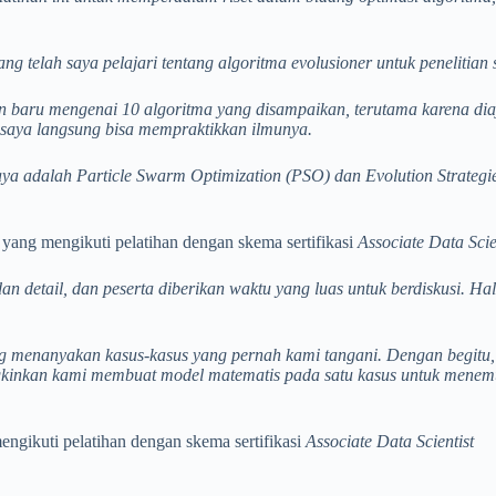
 telah saya pelajari tentang algoritma evolusioner untuk penelitian s
n baru mengenai 10 algoritma yang disampaikan, terutama karena di
, saya langsung bisa mempraktikkan ilmunya.
ya adalah Particle Swarm Optimization (PSO) dan Evolution Strategie
ang mengikuti pelatihan dengan skema sertifikasi
Associate Data Scien
n detail, dan peserta diberikan waktu yang luas untuk berdiskusi. Ha
g menanyakan kasus-kasus yang pernah kami tangani. Dengan begitu, k
kinkan kami membuat model matematis pada satu kasus untuk menemuk
engikuti pelatihan dengan skema sertifikasi
Associate Data Scientist