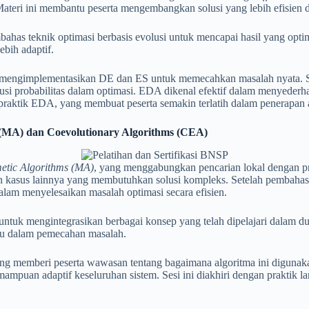
ateri ini membantu peserta mengembangkan solusi yang lebih efisien d
bahas teknik optimasi berbasis evolusi untuk mencapai hasil yang opt
bih adaptif.
mengimplementasikan DE dan ES untuk memecahkan masalah nyata. Set
si probabilitas dalam optimasi. EDA dikenal efektif dalam menyederha
an praktik EDA, yang membuat peserta semakin terlatih dalam penerapan a
 (MA) dan Coevolutionary Algorithms (CEA)
tic Algorithms (MA)
, yang menggabungkan pencarian lokal dengan pr
 dan kasus lainnya yang membutuhkan solusi kompleks. Setelah pembaha
m menyelesaikan masalah optimasi secara efisien.
untuk mengintegrasikan berbagai konsep yang telah dipelajari dalam d
ru dalam pemecahan masalah.
ang memberi peserta wawasan tentang bagaimana algoritma ini diguna
emampuan adaptif keseluruhan sistem. Sesi ini diakhiri dengan prakti