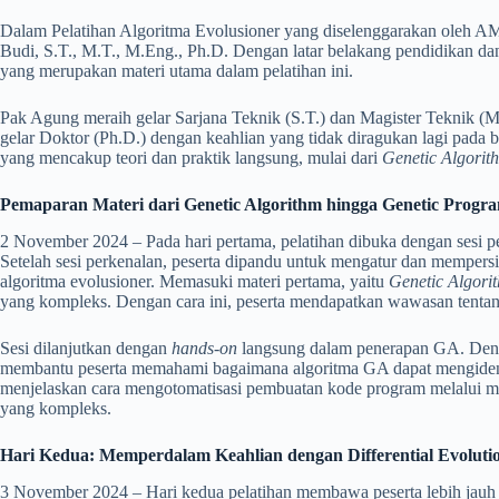
Dalam Pelatihan Algoritma Evolusioner yang diselenggarakan oleh AMD
Budi, S.T., M.T., M.Eng., Ph.D. Dengan latar belakang pendidikan 
yang merupakan materi utama dalam pelatihan ini.
Pak Agung meraih gelar Sarjana Teknik (S.T.) dan Magister Teknik (M
gelar Doktor (Ph.D.) dengan keahlian yang tidak diragukan lagi pada 
yang mencakup teori dan praktik langsung, mulai dari
Genetic Algorit
Pemaparan Materi dari Genetic Algorithm hingga Genetic Prog
2 November 2024 – Pada hari pertama, pelatihan dibuka dengan sesi perk
Setelah sesi perkenalan, peserta dipandu untuk mengatur dan mempe
algoritma evolusioner. Memasuki materi pertama, yaitu
Genetic Algori
yang kompleks. Dengan cara ini, peserta mendapatkan wawasan tenta
Sesi dilanjutkan dengan
hands-on
langsung dalam penerapan GA. Denga
membantu peserta memahami bagaimana algoritma GA dapat mengidentifi
menjelaskan cara mengotomatisasi pembuatan kode program melalui met
yang kompleks.
Hari Kedua: Memperdalam Keahlian dengan Differential Evolution 
3 November 2024 – Hari kedua pelatihan membawa peserta lebih jauh 