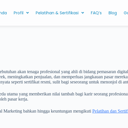
nda
Profil
Pelatihan & Sertifikasi
FAQ’s
Blog
Ga
 kebutuhan akan tenaga profesional yang ahli di bidang pemasaran digit
, meningkatkan penjualan, dan memperluas jangkauan pasar mereka. Na
ta seperti sertifikat resmi, sulit bagi seseorang untuk menonjol di an
mbeda utama yang memberikan nilai tambah bagi karir seorang profesiona
leh pasar kerja.
ital Marketing bahkan hingga keuntungan mengikuti
Pelatihan dan Serti