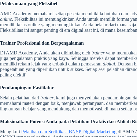
Pelaksanaan yang Fleksibel
AMD Academy memahami setiap peserta memiliki kebutuhan dan jadwa
online
. Fleksibilitas ini memungkinkan Anda untuk memilih format yang 
memilih kelas online yang memungkinkan Anda belajar dari mana saja 
Fleksibilitas ini sangat penting di era digital saat ini, di mana keseimb
Trainer Profesional dan Berpengalaman
Di AMD Academy, Anda akan dibimbing oleh
trainer
yang merupakan 
juga pengalaman praktis yang kaya. Sehingga mereka dapat memberikan
memiliki rekam jejak yang terbukti dalam pemasaran
digital.
Dengan bi
pengetahuan yang diperlukan untuk sukses. Setiap sesi pelatihan dira
paling efektif.
Pendampingan Fasilitator
Selain pelatihan dari
trainer
, kami juga menyediakan pendampingan dari 
memahami materi dengan baik, menjawab pertanyaan, dan memberikan
lingkungan belajar yang mendukung dan memotivasi, di mana setiap pes
Maksimalkan Potensi Anda pada Pelatihan Praktis dari Ahli di B
Mengikuti
Pelatihan dan Sertifikasi BNSP Digital Marketing
di AMD Ac