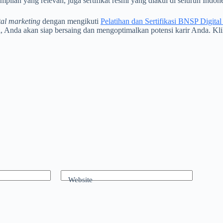
lan yang relevan, juga sertifikat resmi yang diakui di seluruh Indone
tal marketing
dengan mengikuti
Pelatihan dan Sertifikasi BNSP Digita
, Anda akan siap bersaing dan mengoptimalkan potensi karir Anda. Kl
Website