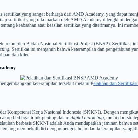
jenis sertifikat yang sangat berharga dari AMD Academy, yang dapat me
etiap sertifikat yang dikeluarkan oleh AMD Academy dilengkapi den
atir tentang keabsahan atau keaslian sertifikat yang diterimanya. Ini 
arkan oleh Badan Nasional Sertifikasi Profesi (BNSP). Sertifikasi i
eting
. Sertifikat ini menjamin bahwa keterampilan dan pengetahuan ya
ahaan dan klien.
 Academy
engembangkan keterampilan tersebut melalui P
elatihan dan Sertifika
dar Kompetensi Kerja Nasional Indonesia (SKKNI). Dengan mengikuti 
encakup berbagai topik penting dalam
digital marketing
, mulai dari stra
atihan berbasis SKKNI adalah Anda mendapatkan jaminan bahwa setiap 
uga tentang membekali diri dengan pengetahuan dan keterampilan yang d