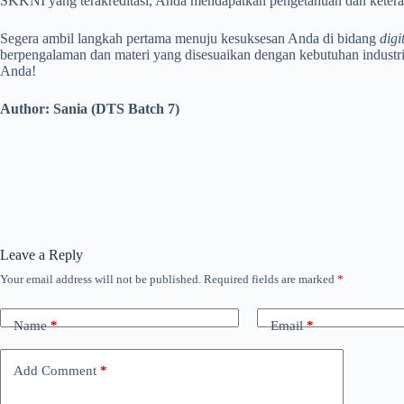
SKKNI yang terakreditasi, Anda mendapatkan pengetahuan dan keterampi
Segera ambil langkah pertama menuju kesuksesan Anda di bidang
digi
berpengalaman dan materi yang disesuaikan dengan kebutuhan industri
Anda!
Author: Sania (DTS Batch 7)
Leave a Reply
Your email address will not be published.
Required fields are marked
*
Name
*
Email
*
Add Comment
*