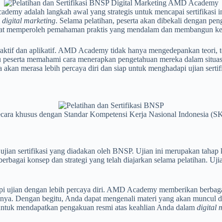
emy adalah langkah awal yang strategis untuk mencapai sertifikasi in
i
digital marketing
. Selama pelatihan, peserta akan dibekali dengan pen
apat memperoleh pemahaman praktis yang mendalam dan membangun keter
eraktif dan aplikatif. AMD Academy tidak hanya mengedepankan teori,
ntu peserta memahami cara menerapkan pengetahuan mereka dalam situa
 akan merasa lebih percaya diri dan siap untuk menghadapi ujian serti
ara khusus dengan Standar Kompetensi Kerja Nasional Indonesia (S
 ujian sertifikasi yang diadakan oleh BNSP. Ujian ini merupakan taha
erbagai konsep dan strategi yang telah diajarkan selama pelatihan. Uj
ujian dengan lebih percaya diri. AMD Academy memberikan berbagai fa
nya. Dengan begitu, Anda dapat mengenali materi yang akan muncul 
u untuk mendapatkan pengakuan resmi atas keahlian Anda dalam
digital 