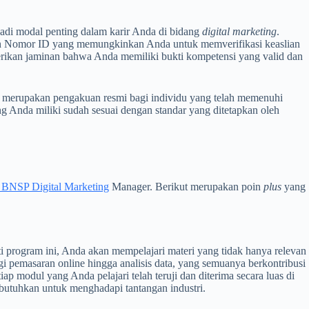
njadi modal penting dalam karir Anda di bidang
digital marketing
.
gan Nomor ID yang memungkinkan Anda untuk memverifikasi keaslian
memberikan jaminan bahwa Anda memiliki bukti kompetensi yang valid dan
ni merupakan pengakuan resmi bagi individu yang telah memenuhi
ng Anda miliki sudah sesuai dengan standar yang ditetapkan oleh
si BNSP Digital Marketing
Manager. Berikut merupakan poin
plus
yang
program ini, Anda akan mempelajari materi yang tidak hanya relevan
tegi pemasaran online hingga analisis data, yang semuanya berkontribusi
modul yang Anda pelajari telah teruji dan diterima secara luas di
ibutuhkan untuk menghadapi tantangan industri.