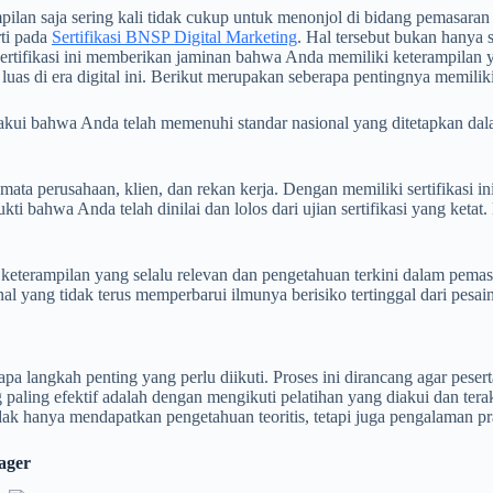
ilan saja sering kali tidak cukup untuk menonjol di bidang pemasaran d
rti pada
Sertifikasi BNSP Digital Marketing
. Hal tersebut bukan hanya
rtifikasi ini memberikan jaminan bahwa Anda memiliki keterampilan yan
luas di era digital ini. Berikut merupakan seberapa pentingnya memili
gakui bahwa Anda telah memenuhi standar nasional yang ditetapkan dal
 mata perusahaan, klien, dan rekan kerja. Dengan memiliki sertifikas
ti bahwa Anda telah dinilai dan lolos dari ujian sertifikasi yang ketat
terampilan yang selalu relevan dan pengetahuan terkini dalam pemasa
l yang tidak terus memperbarui ilmunya berisiko tertinggal dari pesai
rapa langkah penting yang perlu diikuti. Proses ini dirancang agar pe
 paling efektif adalah dengan mengikuti pelatihan yang diakui dan terak
 hanya mendapatkan pengetahuan teoritis, tetapi juga pengalaman pra
ager