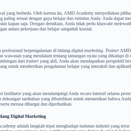
l yang berbeda. Oleh karena itu, AMD Academy menyediakan pilihan
paling sesuai dengan gaya belajar dan rutinitas Anda. Anda dapat mengi
dan kapan saja. Dengan demikian, Anda tidak perlu khawatir melewatk
angan antara pekerjaan dan belajar sangatlah krusial.
profesional berpengalaman di bidang
digital marketing
.
Trainer
AMD Ac
 wawasan yang mendalam tentang tantangan nyata yang dihadapi di indu
mbingan dari
trainer
yang ahli, Anda akan mendapatkan perspektif b
ncang untuk memberikan pengalaman belajar yang interaktif dan aplika
fasilitator yang akan mendampingi Anda secara intensif selama proses b
 dukungan tambahan yang dibutuhkan untuk memastikan bahwa Anda si
erta merasa dihargai dan diperhatikan.
idang Digital Marketing
ademy adalah langkah tepat menghadapi tuntutan industri yang terus 