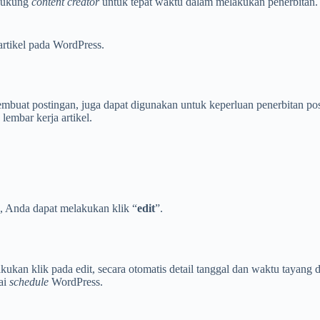
ndukung
content creator
untuk tepat waktu dalam melakukan penerbitan. 
artikel pada WordPress.
embuat postingan, juga dapat digunakan untuk keperluan penerbitan p
embar kerja artikel.
, Anda dapat melakukan klik “
edit
”.
kan klik pada edit, secara otomatis detail tanggal dan waktu tayang da
ai
schedule
WordPress.