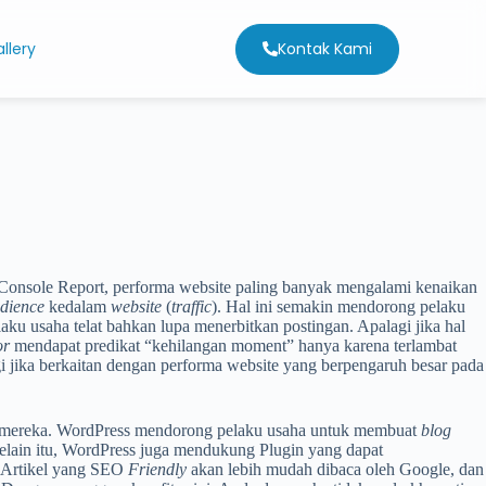
Kontak Kami
llery
 Console Report, performa website paling banyak mengalami kenaikan
dience
kedalam
website
(
traffic
). Hal ini semakin mendorong pelaku
aku usaha telat bahkan lupa menerbitkan postingan. Apalagi jika hal
or
mendapat predikat “kehilangan moment” hanya karena terlambat
gi jika berkaitan dengan performa website yang berpengaruh besar pada
mereka. WordPress mendorong pelaku usaha untuk membuat
blog
Selain itu, WordPress juga mendukung Plugin yang dapat
. Artikel yang SEO
Friendly
akan lebih mudah dibaca oleh Google, dan