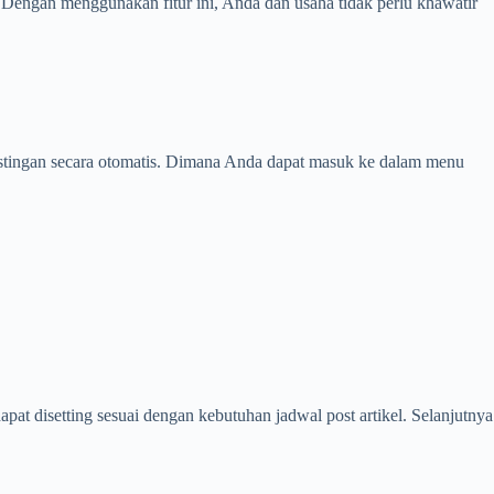
Dengan menggunakan fitur ini, Anda dan usaha tidak perlu khawatir
ostingan secara otomatis. Dimana Anda dapat masuk ke dalam menu
pat disetting sesuai dengan kebutuhan jadwal post artikel. Selanjutnya