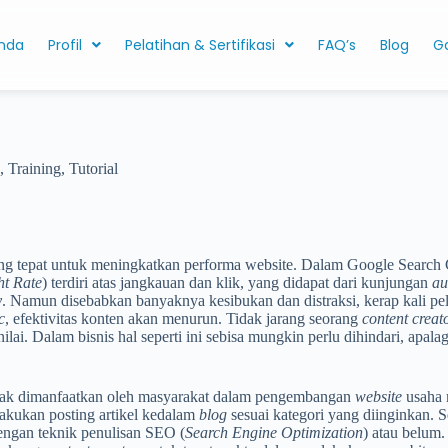
nda
Profil
Pelatihan & Sertifikasi
FAQ’s
Blog
Ga
,
Training
,
Tutorial
yang tepat untuk meningkatkan performa website. Dalam Google Search
ht Rate
) terdiri atas jangkauan dan klik, yang didapat dari kunjungan
au
y
. Namun disebabkan banyaknya kesibukan dan distraksi, kerap kali pel
c
, efektivitas konten akan menurun. Tidak jarang seorang
content creat
i. Dalam bisnis hal seperti ini sebisa mungkin perlu dihindari, apala
yak dimanfaatkan oleh masyarakat dalam pengembangan
website
usaha 
lakukan posting artikel kedalam
blog
sesuai kategori yang diinginkan. 
dengan teknik penulisan SEO (
Search Engine Optimization
) atau belum