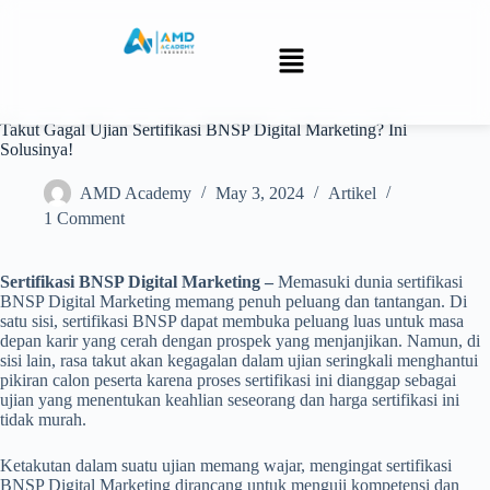
Takut Gagal Ujian Sertifikasi BNSP Digital Marketing? Ini
Solusinya!
AMD Academy
May 3, 2024
Artikel
1 Comment
Sertifikasi BNSP Digital Marketing –
Memasuki dunia sertifikasi
BNSP Digital Marketing memang penuh peluang dan tantangan. Di
satu sisi, sertifikasi BNSP dapat membuka peluang luas untuk masa
depan karir yang cerah dengan prospek yang menjanjikan. Namun, di
sisi lain, rasa takut akan kegagalan dalam ujian seringkali menghantui
pikiran calon peserta karena proses sertifikasi ini dianggap sebagai
ujian yang menentukan keahlian seseorang dan harga sertifikasi ini
tidak murah.
Ketakutan dalam suatu ujian memang wajar, mengingat sertifikasi
BNSP Digital Marketing dirancang untuk menguji kompetensi dan