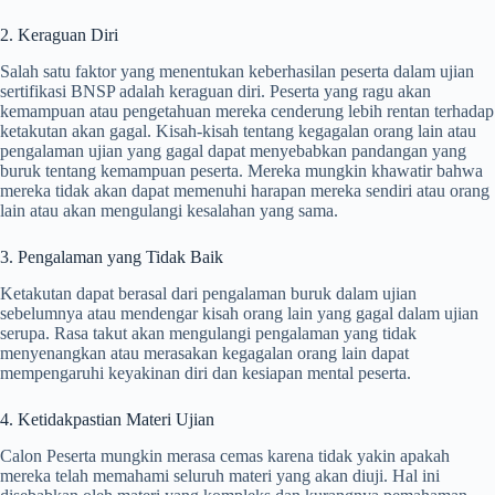
2. Keraguan Diri
Salah satu faktor yang menentukan keberhasilan peserta dalam ujian
sertifikasi BNSP adalah keraguan diri. Peserta yang ragu akan
kemampuan atau pengetahuan mereka cenderung lebih rentan terhadap
ketakutan akan gagal. Kisah-kisah tentang kegagalan orang lain atau
pengalaman ujian yang gagal dapat menyebabkan pandangan yang
buruk tentang kemampuan peserta. Mereka mungkin khawatir bahwa
mereka tidak akan dapat memenuhi harapan mereka sendiri atau orang
lain atau akan mengulangi kesalahan yang sama.
3. Pengalaman yang Tidak Baik
Ketakutan dapat berasal dari pengalaman buruk dalam ujian
sebelumnya atau mendengar kisah orang lain yang gagal dalam ujian
serupa. Rasa takut akan mengulangi pengalaman yang tidak
menyenangkan atau merasakan kegagalan orang lain dapat
mempengaruhi keyakinan diri dan kesiapan mental peserta.
4. Ketidakpastian Materi Ujian
Calon Peserta mungkin merasa cemas karena tidak yakin apakah
mereka telah memahami seluruh materi yang akan diuji. Hal ini