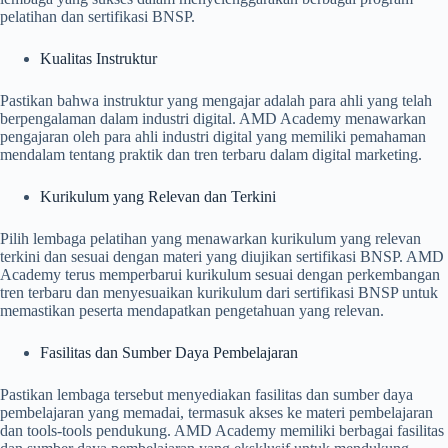
pelatihan dan sertifikasi BNSP.
Kualitas Instruktur
Pastikan bahwa instruktur yang mengajar adalah para ahli yang telah
berpengalaman dalam industri digital. AMD Academy menawarkan
pengajaran oleh para ahli industri digital yang memiliki pemahaman
mendalam tentang praktik dan tren terbaru dalam digital marketing.
Kurikulum yang Relevan dan Terkini
Pilih lembaga pelatihan yang menawarkan kurikulum yang relevan
terkini dan sesuai dengan materi yang diujikan sertifikasi BNSP. AMD
Academy terus memperbarui kurikulum sesuai dengan perkembangan
tren terbaru dan menyesuaikan kurikulum dari sertifikasi BNSP untuk
memastikan peserta mendapatkan pengetahuan yang relevan.
Fasilitas dan Sumber Daya Pembelajaran
Pastikan lembaga tersebut menyediakan fasilitas dan sumber daya
pembelajaran yang memadai, termasuk akses ke materi pembelajaran
dan tools-tools pendukung. AMD Academy memiliki berbagai fasilitas