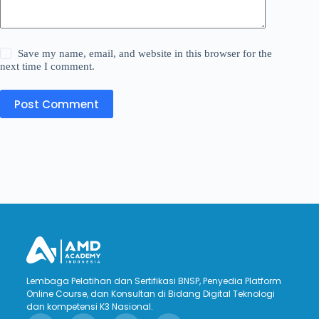
Save my name, email, and website in this browser for the
next time I comment.
Post Comment
Lembaga Pelatihan dan Sertifikasi BNSP, Penyedia Platform
Online Course, dan Konsultan di Bidang Digital Teknologi
dan kompetensi K3 Nasional.