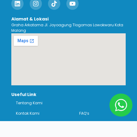
Alamat & Lokasi
Graha Arkatama Jl. Joyoagung Tlogomas Lowokwaru Kota
Malang
Useful Link
Tentang Kami
Kontak Kami
FAQ’s
© 2024 PT. AMD Academy Indonesia