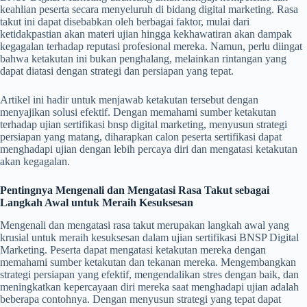
keahlian peserta secara menyeluruh di bidang digital marketing. Rasa
takut ini dapat disebabkan oleh berbagai faktor, mulai dari
ketidakpastian akan materi ujian hingga kekhawatiran akan dampak
kegagalan terhadap reputasi profesional mereka. Namun, perlu diingat
bahwa ketakutan ini bukan penghalang, melainkan rintangan yang
dapat diatasi dengan strategi dan persiapan yang tepat.
Artikel ini hadir untuk menjawab ketakutan tersebut dengan
menyajikan solusi efektif. Dengan memahami sumber ketakutan
terhadap ujian sertifikasi bnsp digital marketing, menyusun strategi
persiapan yang matang, diharapkan calon peserta sertifikasi dapat
menghadapi ujian dengan lebih percaya diri dan mengatasi ketakutan
akan kegagalan.
Pentingnya Mengenali dan Mengatasi Rasa Takut sebagai
Langkah Awal untuk Meraih Kesuksesan
Mengenali dan mengatasi rasa takut merupakan langkah awal yang
krusial untuk meraih kesuksesan dalam ujian sertifikasi BNSP Digital
Marketing. Peserta dapat mengatasi ketakutan mereka dengan
memahami sumber ketakutan dan tekanan mereka. Mengembangkan
strategi persiapan yang efektif, mengendalikan stres dengan baik, dan
meningkatkan kepercayaan diri mereka saat menghadapi ujian adalah
beberapa contohnya. Dengan menyusun strategi yang tepat dapat