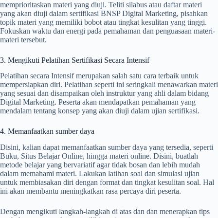
memprioritaskan materi yang diuji. Teliti silabus atau daftar materi
yang akan diuji dalam sertifikasi BNSP Digital Marketing, pisahkan
topik materi yang memiliki bobot atau tingkat kesulitan yang tinggi.
Fokuskan waktu dan energi pada pemahaman dan penguasaan materi-
materi tersebut.
3. Mengikuti Pelatihan Sertifikasi Secara Intensif
Pelatihan secara Intensif merupakan salah satu cara terbaik untuk
mempersiapkan diri. Pelatihan seperti ini seringkali menawarkan materi
yang sesuai dan disampaikan oleh instruktur yang ahli dalam bidang
Digital Marketing. Peserta akan mendapatkan pemahaman yang
mendalam tentang konsep yang akan diuji dalam ujian sertifikasi.
4. Memanfaatkan sumber daya
Disini, kalian dapat memanfaatkan sumber daya yang tersedia, seperti
Buku, Situs Belajar Online, hingga materi online. Disini, buatlah
metode belajar yang bervariatif agar tidak bosan dan lebih mudah
dalam memahami materi. Lakukan latihan soal dan simulasi ujian
untuk membiasakan diri dengan format dan tingkat kesulitan soal. Hal
ini akan membantu meningkatkan rasa percaya diri peserta.
Dengan mengikuti langkah-langkah di atas dan dan menerapkan tips