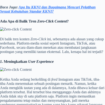
Baca Juga:
Apa Itu KKNI dan Bagaimana Mencari Pelatihan
Sesuai Kebutuhan Standar KKNI?
Ada Apa di Balik Tren
Zero-Click Content
?
Di balik tren konten
Zero-Click
ini, sebenarnya ada alasan yang cukup
sederhana. Platform-media sosial seperti Instagram, TikTok, atau
Facebook, secara diam-diam menekan atau membatasi jangkauan
postingan yang memiliki tautan eksternal. Lalu, kenapa hal ini terjadi?
1.
Meningkatkan
User Experience
Ketika Anda sedang berkeliling di
feed
Instagram atau TikTok, tiba-
tiba Anda menemukan sebuah postingan menarik. Namun, ketika
Anda mengklik tautan yang ada di dalamnya, Anda dibawa keluar dari
platform tersebut. Hal tersebut bisa mengganggu Anda dan akhirnya
Anda tidak
stay
di satu platform saja. Platform ingin memastikan
pengalamanmu tetap mulus dan menyenangkan, jadi mereka
cenderung memprioritaskan konten yang bisa kamu nikmati langsung