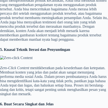
ingin mempromosikan produk kecantikan, Anda bisa membuat konten
yang menggambarkan pengalaman nyata menggunakan produk
tersebut. Anda bisa menceritakan bagaimana Anda merasa lebih
percaya diri setelah menggunakan produk tersebut, atau bagaimana
produk tersebut membantu meningkatkan penampilan Anda. Selain itu,
Anda juga bisa menyajikan testimoni dari orang lain yang telah
mencoba produk tersebut dan merasakan manfaatnya. Dengan
demikian, konten Anda akan menjadi lebih menarik karena
memberikan gambaran konkret tentang bagaimana produk tersebut
dapat memberikan manfaat nyata bagi pengguna.
5. Kuasai Teknik Iterasi dan Penyuntingan
Zero-Click Content
menitikberatkan pada kesederhaan dan ketepatan.
Membuat konten yang jelas dan padat akan sangat menunjang
performa media sosial Anda. Dalam proses pembuatannya Anda harus
bisa mengidentifikasi kata-kata yang tidak perlu, pastikan juga bahasa
Anda tepat dan lugas, dan haluskan setiap frasa. Proses ini berulang-
ulang dan kritis, tetapi sangat penting untuk menghasilkan pesan yang
singkat dan menarik.
6. Buat Secara Singkat dan Jelas