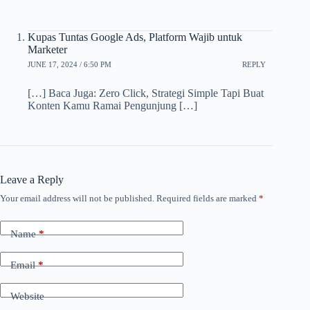
Kupas Tuntas Google Ads, Platform Wajib untuk
Marketer
JUNE 17, 2024 / 6:50 PM
REPLY
[…] Baca Juga: Zero Click, Strategi Simple Tapi Buat
Konten Kamu Ramai Pengunjung […]
Leave a Reply
Your email address will not be published.
Required fields are marked
*
Name
*
Email
*
Website