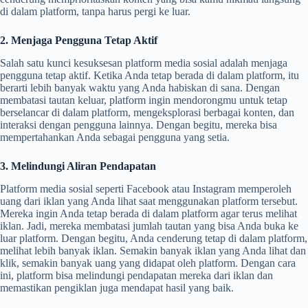
di dalam platform, tanpa harus pergi ke luar.
2. Menjaga Pengguna Tetap Aktif
Salah satu kunci kesuksesan platform media sosial adalah menjaga
pengguna tetap aktif. Ketika Anda tetap berada di dalam platform, itu
berarti lebih banyak waktu yang Anda habiskan di sana. Dengan
membatasi tautan keluar, platform ingin mendorongmu untuk tetap
berselancar di dalam platform, mengeksplorasi berbagai konten, dan
interaksi dengan pengguna lainnya. Dengan begitu, mereka bisa
mempertahankan Anda sebagai pengguna yang setia.
3. Melindungi Aliran Pendapatan
Platform media sosial seperti Facebook atau Instagram memperoleh
uang dari iklan yang Anda lihat saat menggunakan platform tersebut.
Mereka ingin Anda tetap berada di dalam platform agar terus melihat
iklan. Jadi, mereka membatasi jumlah tautan yang bisa Anda buka ke
luar platform. Dengan begitu, Anda cenderung tetap di dalam platform,
melihat lebih banyak iklan. Semakin banyak iklan yang Anda lihat dan
klik, semakin banyak uang yang didapat oleh platform. Dengan cara
ini, platform bisa melindungi pendapatan mereka dari iklan dan
memastikan pengiklan juga mendapat hasil yang baik.