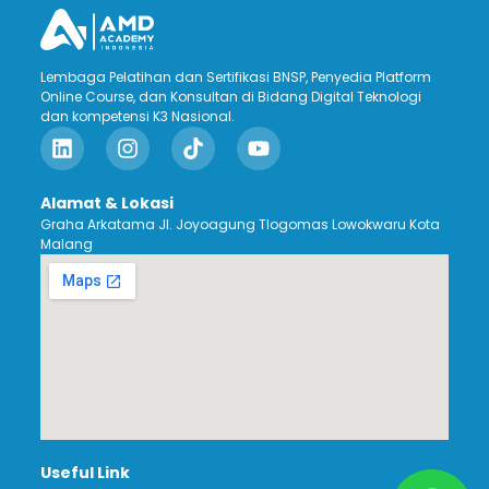
Lembaga Pelatihan dan Sertifikasi BNSP, Penyedia Platform
Online Course, dan Konsultan di Bidang Digital Teknologi
dan kompetensi K3 Nasional.
Alamat & Lokasi
Graha Arkatama Jl. Joyoagung Tlogomas Lowokwaru Kota
Malang
Useful Link