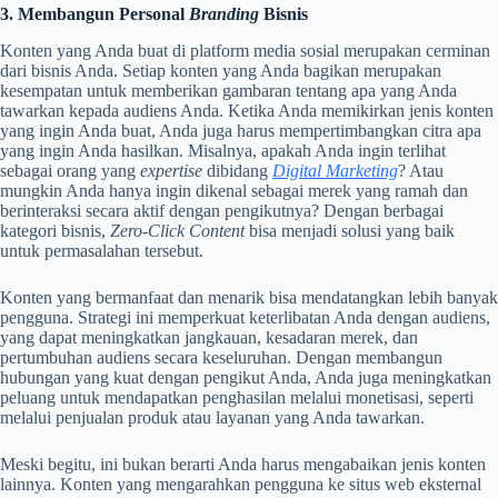
3. Membangun Personal
Branding
Bisnis
Konten yang Anda buat di platform media sosial merupakan cerminan
dari bisnis Anda. Setiap konten yang Anda bagikan merupakan
kesempatan untuk memberikan gambaran tentang apa yang Anda
tawarkan kepada audiens Anda. Ketika Anda memikirkan jenis konten
yang ingin Anda buat, Anda juga harus mempertimbangkan citra apa
yang ingin Anda hasilkan. Misalnya, apakah Anda ingin terlihat
sebagai orang yang
expertise
dibidang
Digital Marketing
? Atau
mungkin Anda hanya ingin dikenal sebagai merek yang ramah dan
berinteraksi secara aktif dengan pengikutnya? Dengan berbagai
kategori bisnis,
Zero-Click Content
bisa menjadi solusi yang baik
untuk permasalahan tersebut.
Konten yang bermanfaat dan menarik bisa mendatangkan lebih banyak
pengguna. Strategi ini memperkuat keterlibatan Anda dengan audiens,
yang dapat meningkatkan jangkauan, kesadaran merek, dan
pertumbuhan audiens secara keseluruhan. Dengan membangun
hubungan yang kuat dengan pengikut Anda, Anda juga meningkatkan
peluang untuk mendapatkan penghasilan melalui monetisasi, seperti
melalui penjualan produk atau layanan yang Anda tawarkan.
Meski begitu, ini bukan berarti Anda harus mengabaikan jenis konten
lainnya. Konten yang mengarahkan pengguna ke situs web eksternal