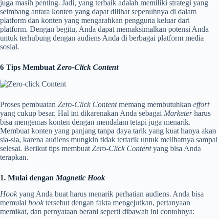
juga masih penting. Jadi, yang terbaik adalah memiliki strategi yang
seimbang antara konten yang dapat dilihat sepenuhnya di dalam
platform dan konten yang mengarahkan pengguna keluar dari
platform. Dengan begitu, Anda dapat memaksimalkan potensi Anda
untuk terhubung dengan audiens Anda di berbagai platform media
sosial.
6 Tips Membuat
Zero-Click Content
Proses pembuatan
Zero-Click Content
memang membutuhkan
effort
yang cukup besar. Hal ini dikarenakan Anda sebagai
Marketer
harus
bisa mengemas konten dengan mendalam tetapi juga menarik.
Membuat konten yang panjang tanpa daya tarik yang kuat hanya akan
sia-sia, karena audiens mungkin tidak tertarik untuk melihatnya sampai
selesai. Berikut tips membuat
Zero-Click Content
yang bisa Anda
terapkan.
1. Mulai dengan
Magnetic Hook
Hook
yang Anda buat harus menarik perhatian audiens. Anda bisa
memulai
hook
tersebut dengan fakta mengejutkan, pertanyaan
memikat, dan pernyataan berani seperti dibawah ini contohnya: