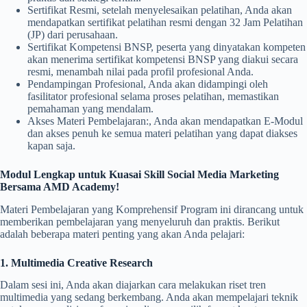
Sertifikat Resmi, setelah menyelesaikan pelatihan, Anda akan
mendapatkan sertifikat pelatihan resmi dengan 32 Jam Pelatihan
(JP) dari perusahaan.
Sertifikat Kompetensi BNSP, peserta yang dinyatakan kompeten
akan menerima sertifikat kompetensi BNSP yang diakui secara
resmi, menambah nilai pada profil profesional Anda.
Pendampingan Profesional, Anda akan didampingi oleh
fasilitator profesional selama proses pelatihan, memastikan
pemahaman yang mendalam.
Akses Materi Pembelajaran:, Anda akan mendapatkan E-Modul
dan akses penuh ke semua materi pelatihan yang dapat diakses
kapan saja.
Modul Lengkap untuk Kuasai Skill Social Media Marketing
Bersama AMD Academy!
Materi Pembelajaran yang Komprehensif Program ini dirancang untuk
memberikan pembelajaran yang menyeluruh dan praktis. Berikut
adalah beberapa materi penting yang akan Anda pelajari:
1. Multimedia Creative Research
Dalam sesi ini, Anda akan diajarkan cara melakukan riset tren
multimedia yang sedang berkembang. Anda akan mempelajari teknik