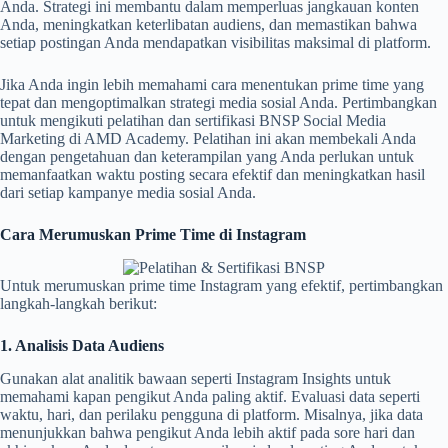
Anda. Strategi ini membantu dalam memperluas jangkauan konten
Anda, meningkatkan keterlibatan audiens, dan memastikan bahwa
setiap postingan Anda mendapatkan visibilitas maksimal di platform.
Jika Anda ingin lebih memahami cara menentukan prime time yang
tepat dan mengoptimalkan strategi media sosial Anda. Pertimbangkan
untuk mengikuti pelatihan dan sertifikasi BNSP Social Media
Marketing di AMD Academy. Pelatihan ini akan membekali Anda
dengan pengetahuan dan keterampilan yang Anda perlukan untuk
memanfaatkan waktu posting secara efektif dan meningkatkan hasil
dari setiap kampanye media sosial Anda.
Cara Merumuskan Prime Time di Instagram
Untuk merumuskan prime time Instagram yang efektif, pertimbangkan
langkah-langkah berikut:
1. Analisis Data Audiens
Gunakan alat analitik bawaan seperti Instagram Insights untuk
memahami kapan pengikut Anda paling aktif. Evaluasi data seperti
waktu, hari, dan perilaku pengguna di platform. Misalnya, jika data
menunjukkan bahwa pengikut Anda lebih aktif pada sore hari dan