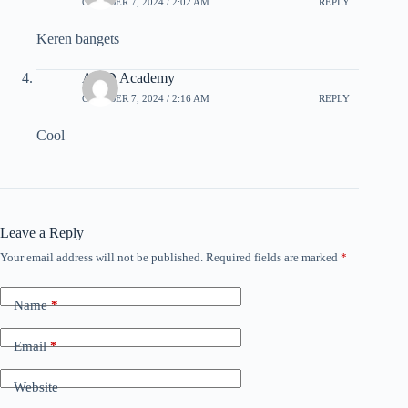
OCTOBER 7, 2024 / 2:02 AM
REPLY
Keren bangets
AMD Academy
OCTOBER 7, 2024 / 2:16 AM
REPLY
Cool
Leave a Reply
Your email address will not be published.
Required fields are marked
*
Name
*
Email
*
Website