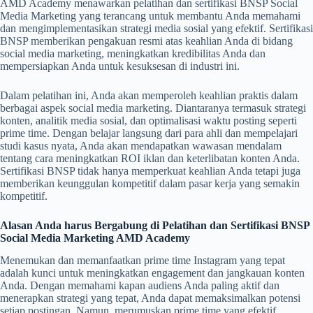
AMD Academy menawarkan pelatihan dan sertifikasi BNSP Social
Media Marketing yang terancang untuk membantu Anda memahami
dan mengimplementasikan strategi media sosial yang efektif. Sertifikasi
BNSP memberikan pengakuan resmi atas keahlian Anda di bidang
social media marketing, meningkatkan kredibilitas Anda dan
mempersiapkan Anda untuk kesuksesan di industri ini.
Dalam pelatihan ini, Anda akan memperoleh keahlian praktis dalam
berbagai aspek social media marketing. Diantaranya termasuk strategi
konten, analitik media sosial, dan optimalisasi waktu posting seperti
prime time. Dengan belajar langsung dari para ahli dan mempelajari
studi kasus nyata, Anda akan mendapatkan wawasan mendalam
tentang cara meningkatkan ROI iklan dan keterlibatan konten Anda.
Sertifikasi BNSP tidak hanya memperkuat keahlian Anda tetapi juga
memberikan keunggulan kompetitif dalam pasar kerja yang semakin
kompetitif.
Alasan Anda harus Bergabung di Pelatihan dan Sertifikasi BNSP
Social Media Marketing AMD Academy
Menemukan dan memanfaatkan prime time Instagram yang tepat
adalah kunci untuk meningkatkan engagement dan jangkauan konten
Anda. Dengan memahami kapan audiens Anda paling aktif dan
menerapkan strategi yang tepat, Anda dapat memaksimalkan potensi
setiap postingan. Namun, merumuskan prime time yang efektif