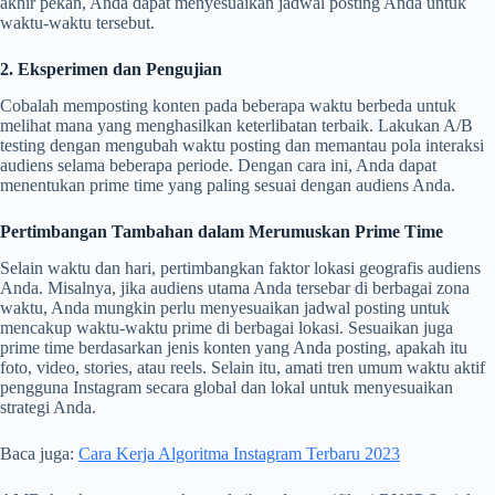
akhir pekan, Anda dapat menyesuaikan jadwal posting Anda untuk
waktu-waktu tersebut.
2. Eksperimen dan Pengujian
Cobalah memposting konten pada beberapa waktu berbeda untuk
melihat mana yang menghasilkan keterlibatan terbaik. Lakukan A/B
testing dengan mengubah waktu posting dan memantau pola interaksi
audiens selama beberapa periode. Dengan cara ini, Anda dapat
menentukan prime time yang paling sesuai dengan audiens Anda.
Pertimbangan Tambahan dalam Merumuskan Prime Time
Selain waktu dan hari, pertimbangkan faktor lokasi geografis audiens
Anda. Misalnya, jika audiens utama Anda tersebar di berbagai zona
waktu, Anda mungkin perlu menyesuaikan jadwal posting untuk
mencakup waktu-waktu prime di berbagai lokasi. Sesuaikan juga
prime time berdasarkan jenis konten yang Anda posting, apakah itu
foto, video, stories, atau reels. Selain itu, amati tren umum waktu aktif
pengguna Instagram secara global dan lokal untuk menyesuaikan
strategi Anda.
Baca juga:
Cara Kerja Algoritma Instagram Terbaru 2023