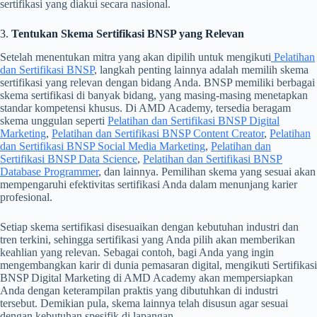
sertifikasi yang diakui secara nasional.
3.
Tentukan Skema Sertifikasi BNSP yang Relevan
Setelah menentukan mitra yang akan dipilih untuk mengikuti
Pelatihan
dan Sertifikasi BNSP
, langkah penting lainnya adalah memilih skema
sertifikasi yang relevan dengan bidang Anda. BNSP memiliki berbagai
skema sertifikasi di banyak bidang, yang masing-masing menetapkan
standar kompetensi khusus. Di AMD Academy, tersedia beragam
skema unggulan seperti
Pelatihan dan Sertifikasi BNSP Digital
Marketing
,
Pelatihan dan Sertifikasi BNSP Content Creator
,
Pelatihan
dan Sertifikasi BNSP Social Media Marketing
,
Pelatihan dan
Sertifikasi BNSP Data Science
,
Pelatihan dan Sertifikasi BNSP
Database Programmer
, dan lainnya. Pemilihan skema yang sesuai akan
mempengaruhi efektivitas sertifikasi Anda dalam menunjang karier
profesional.
Setiap skema sertifikasi disesuaikan dengan kebutuhan industri dan
tren terkini, sehingga sertifikasi yang Anda pilih akan memberikan
keahlian yang relevan. Sebagai contoh, bagi Anda yang ingin
mengembangkan karir di dunia pemasaran digital, mengikuti Sertifikasi
BNSP Digital Marketing di AMD Academy akan mempersiapkan
Anda dengan keterampilan praktis yang dibutuhkan di industri
tersebut. Demikian pula, skema lainnya telah disusun agar sesuai
dengan kebutuhan spesifik di lapangan.