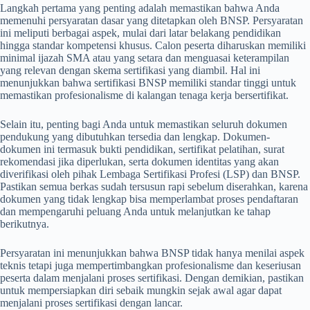
Langkah pertama yang penting adalah memastikan bahwa Anda
memenuhi persyaratan dasar yang ditetapkan oleh BNSP. Persyaratan
ini meliputi berbagai aspek, mulai dari latar belakang pendidikan
hingga standar kompetensi khusus. Calon peserta diharuskan memiliki
minimal ijazah SMA atau yang setara dan menguasai keterampilan
yang relevan dengan skema sertifikasi yang diambil. Hal ini
menunjukkan bahwa sertifikasi BNSP memiliki standar tinggi untuk
memastikan profesionalisme di kalangan tenaga kerja bersertifikat.
Selain itu, penting bagi Anda untuk memastikan seluruh dokumen
pendukung yang dibutuhkan tersedia dan lengkap. Dokumen-
dokumen ini termasuk bukti pendidikan, sertifikat pelatihan, surat
rekomendasi jika diperlukan, serta dokumen identitas yang akan
diverifikasi oleh pihak Lembaga Sertifikasi Profesi (LSP) dan BNSP.
Pastikan semua berkas sudah tersusun rapi sebelum diserahkan, karena
dokumen yang tidak lengkap bisa memperlambat proses pendaftaran
dan mempengaruhi peluang Anda untuk melanjutkan ke tahap
berikutnya.
Persyaratan ini menunjukkan bahwa BNSP tidak hanya menilai aspek
teknis tetapi juga mempertimbangkan profesionalisme dan keseriusan
peserta dalam menjalani proses sertifikasi. Dengan demikian, pastikan
untuk mempersiapkan diri sebaik mungkin sejak awal agar dapat
menjalani proses sertifikasi dengan lancar.